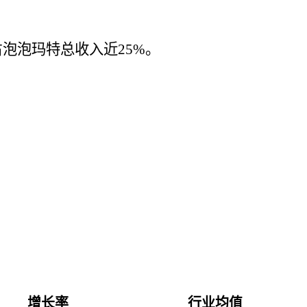
6%，占泡泡玛特总收入近25%。
增长率
行业均值