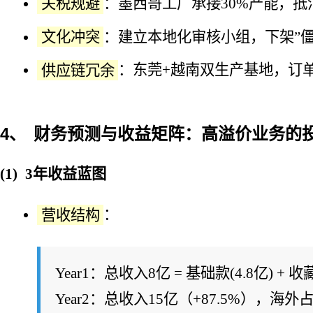
关税规避
：墨西哥工厂承接30%产能，抵
文化冲突
：建立本地化审核小组，下架”僵尸
供应链冗余
：东莞+越南双生产基地，订单
财务预测与收益矩阵：高溢价业务的
3年收益蓝图
营收结构
：
Year1：总收入8亿 = 基础款(4.8亿) + 收藏
Year2：总收入15亿（+87.5%），海外