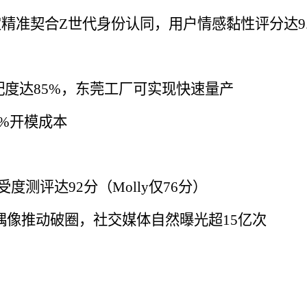
精准契合Z世代身份认同，用户情感黏性评分达9.2
度达85%，东莞工厂可实现快速量产
%开模成本
测评达92分（Molly仅76分）
球偶像推动破圈，社交媒体自然曝光超15亿次