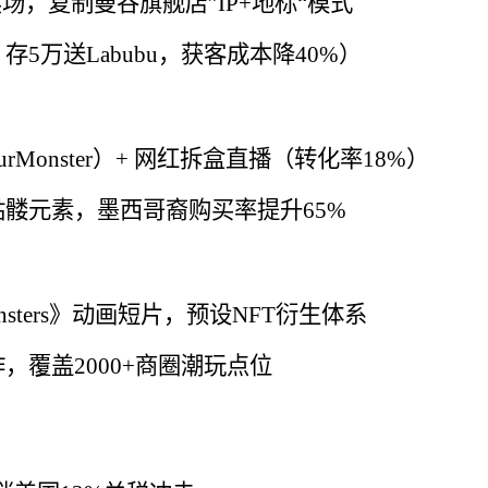
P100卖场，复制曼谷旗舰店”IP+地标“模式
5万送Labubu，获客成本降40%）
YourMonster）+ 网红拆盒直播（转化率18%）
o骷髅元素，墨西哥裔购买率提升65%
onsters》动画短片，预设NFT衍生体系
，覆盖2000+商圈潮玩点位