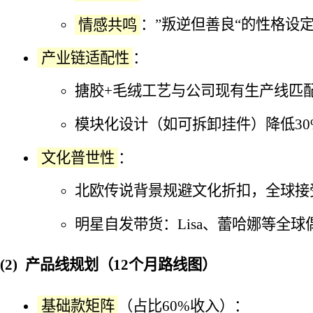
情感共鸣
：”叛逆但善良“的性格设定
产业链适配性
：
搪胶+毛绒工艺与公司现有生产线匹配
模块化设计（如可拆卸挂件）降低30
文化普世性
：
北欧传说背景规避文化折扣，全球接受度
明星自发带货：Lisa、蕾哈娜等全
产品线规划（12个月路线图）
基础款矩阵
（占比60%收入）：