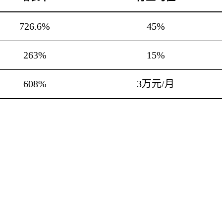
726.6%
45%
263%
15%
608%
3万元/月