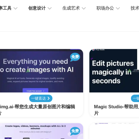
率工具
创意设计
生成艺术
职场办公
技
图
图
图
营
图
AI
营
像
片
像
销
片
提
销
处
编
生
宣
编
示
工
理
辑
成
传
免费
辑
词
具
文
图
视
办
图
智
绘
数
PPT
本
标
频
公
像
能
画
字
制
处
设
生
助
修
对
网
人
作
理
计
成
手
复
话
站
一键直达
一
timg.ai-帮您生成大量原创图片和编辑
Magic Studio-
电
思
片
片
智
字
音
客
抠
小
文
模
商
维
能
体
乐
户
图
说
档
型
作
导
总
设
生
服
消
创
总
社
图
图
免费
结
计
成
务
除
作
结
区