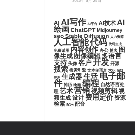
2026年 5月 29日
AI写作
AI
AI
AI技术
AI平台
绘画
ChatGPT
Midjourney
seo
Stable Diffusion
人力资源
代码
人工智能
代码生成
内容创作
图
办公
博客
免费试用
图像编辑
多语言
像生成
开发
支持
客户
头像
开源
搜索
搜索引擎
文本转语音
求职
游戏
电子邮
生活
生成器
开发
件
编程
自然语言处
简历
绘画
营销
艺术
视频剪辑
视
理
费用定价
设计
频生成
资源
检索
配音
配乐