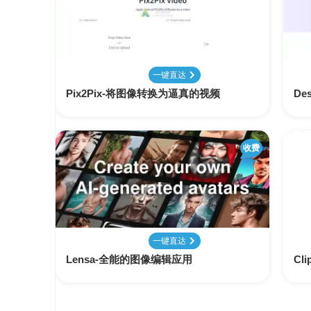
变
手
现
册
直
COMFYUI
一键直达
播
手
变
Pix2Pix-将图像转换为逼真的视频
De
册
现
大
收费
视
模
频
型
变
手
现
册
电
一键直达
大
商
模
Lensa-全能的图像编辑应用
Cl
变
型
现
榜
单