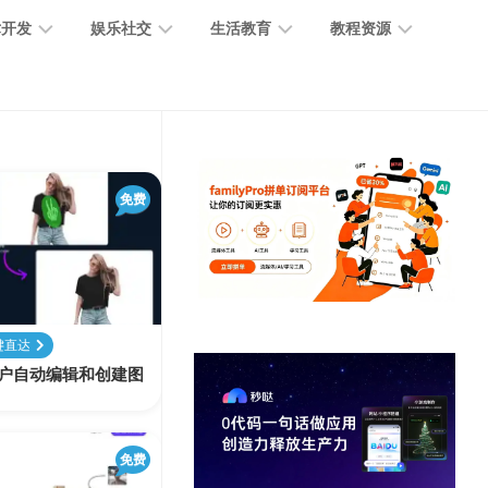
术开发
娱乐社交
生活教育
教程资源
大
媒
医
GPT
语
模
体
疗
教
言
型
创
医
程
模
作
学
免费
型
开
MJ
放
媒
时
教
视
平
体
尚
程
觉
台
社
前
模
交
沿
型
键直达
SD
帮助用户自动编辑和创建图
代
教
码
游
生
程
语
开
戏
活
音
发
辅
日
模
免费
助
常
其
型