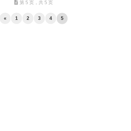
配
第 5 页，共 5 页
生
合
色
成
成
«
1
2
3
4
5
视
频
剪
辑