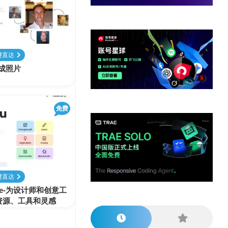
他
数
教
据
网
学
程
其
分
站
习
他
析
播
教
模
客
育
扩
键直达
型
展
生成照片
资
源
免费
键直达
abase-为设计师和创意工
资源、工具和灵感