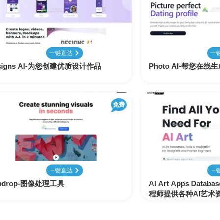
表
视
建
摄
法
图
写
视
视
3D
格
频
筑
影
律
片
作
频
频
创
处
处
设
写
法
压
平
总
修
作
理
理
计
真
规
缩
台
结
复
一键直达
一
signs AI-为您创建优质设计作品
Photo AI-帮您在线
智
音
服
电
图
论
音
视
语
能
频
装
子
片
文
频
频
音
翻
处
设
邮
换
写
总
字
识
译
免费
理
计
件
脸
作
结
幕
别
简
智
创
金
视
语
历
能
意
融
频
音
制
搜
灵
财
换
克
作
一键直达
一
索
感
务
脸
隆
ipdrop-图像处理工具
AI Art Apps Dat
程师提供各种AI艺术
智
视
语
能
频
音