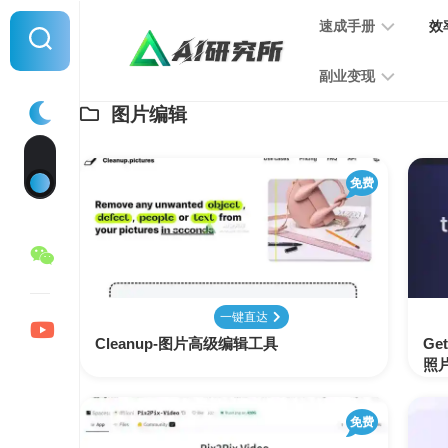
Skip
速成手册
效
to
content
副业变现
图片编辑
提
示
词
音
指
免费
频
南
变
现
MJ
学
写
习
文
一键直达
手
变
Cleanup-图片高级编辑工具
册
Ge
现
照
SD
图
免费
学
片
习