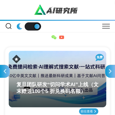
Skip
to
content
免费
复旦团队研发“切问学术AI”上线（文
末赠送100个5 折兑换码名额）
前往查看