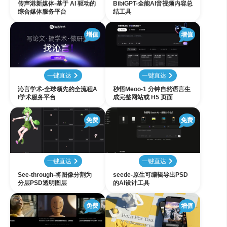
传声港新媒体-基于 AI 驱动的
BibiGPT-全能AI音视频内容总
综合媒体服务平台
结工具
增值
增值
一键直达
一键直达
沁言学术-全球领先的全流程A
秒悟Meoo-1 分钟自然语言生
I学术服务平台
成完整网站或 H5 页面
免费
免费
一键直达
一键直达
See-through-将图像分割为
seede-原生可编辑导出PSD
分层PSD透明图层
的AI设计工具
免费
增值