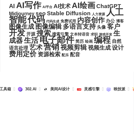
AI写作
AI绘画
AI
AI技术
ChatGPT
AI平台
人工
seo
Stable Diffusion
Midjourney
人力资源
代码
智能
内容创作
办公
博客
免费试用
代码生成
图像编辑
多语言支持
客户
图像生成
头像
开发
搜索
生
开源
搜索引擎
文本转语音
求职
游戏开发
电子邮件
编程
生活
成器
自然
简历
绘画
营销
艺术
视频剪辑
设计
视频生成
语言处理
费用定价
资源检索
配音
配乐
I工具箱
302.AI
美间AI设计
灵感引擎
映技派