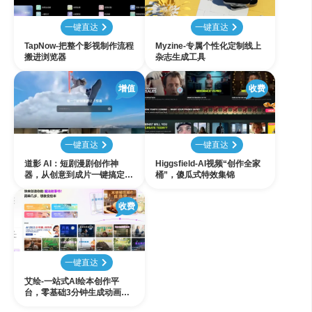
一键直达
一键直达
TapNow-把整个影视制作流程
Myzine-专属个性化定制线上
搬进浏览器
杂志生成工具
增值
收费
一键直达
一键直达
道影 AI：短剧漫剧创作神
Higgsfield-AI视频“创作全家
器，从创意到成片一键搞定
桶”，傻瓜式特效集锦
【附详细使用教程】
收费
一键直达
艾绘-一站式AI绘本创作平
台，零基础3分钟生成动画绘
本