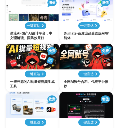
增值
增值
一键直达
一键直达
星流AI-国产AI设计平台，中
Dumate-百度出品桌面级AI智
文理解强、国风效果好
能体
免费
免费
一键直达
一键直达
一些开源的AI批量短视频生成
全网AI账号合租、代充平台推
工具
荐
收费
增值
一键直达
一键直达