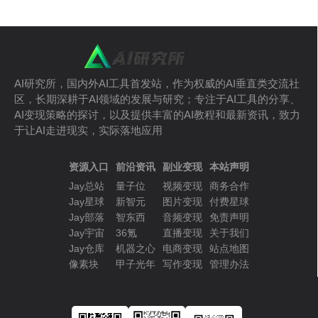
AI研究所，国内外AI工具首发站，作为权威的AI垂直类交流社
区，长期深耕于AI领域的发展与研究；专注于AI工具的分享、
AI变现策略的探讨，以及提供丰富的AI教程和最新资讯，致力
于让AI走进现实，实际落地应用
资源入口
前沿资讯
副业变现
本站声明
Jay总站
量子位
视频变现
商务合作
Jay星球
新智元
图片变现
付费星球
Jay部落
智东西
音频变现
免责声明
Jay宇宙
36氪
直播变现
关于我们
Jay仓库
机器之心
电商变现
站点地图
像素块
甲子光年
写作变现
管理办法