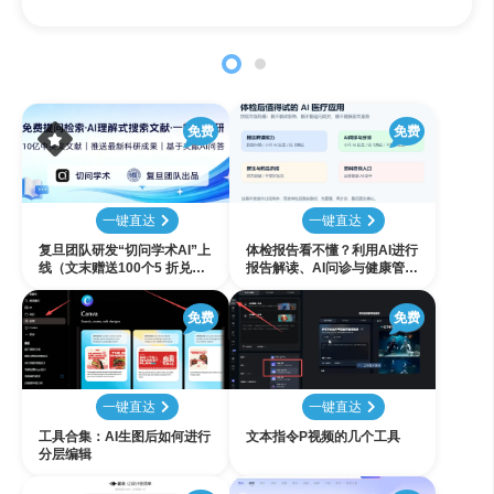
免费
免费
一键直达
一键直达
复旦团队研发“切问学术AI”上
体检报告看不懂？利用AI进行
线（文末赠送100个5 折兑换
报告解读、AI问诊与健康管理
码名额）
怎么选
免费
免费
一键直达
一键直达
工具合集：AI生图后如何进行
文本指令P视频的几个工具
分层编辑