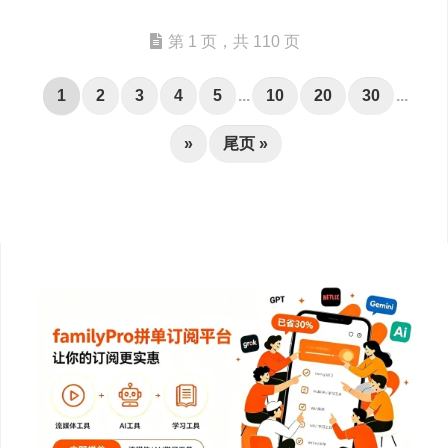
第 1 页，共 110 页
1
2
3
4
5
...
10
20
30
...
»
尾页 »