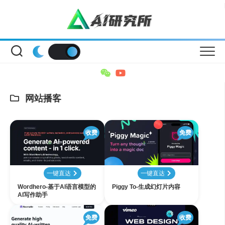
Skip
to
content
网站播客
收费
免费
一键直达
一键直达
Wordhero-基于AI语言模型的
Piggy To-生成幻灯片内容
AI写作助手
免费
收费