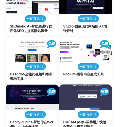
一键直达
一键直达
SEOmatic AI-帮助您进行程
Studio-创建现代网站的 AI 增
序化SEO，提高网站流量
强设计
免费
免费
一键直达
一键直达
Descript-全能的视频和播客
Podium-播客内容生成工具
编辑工具
免费
收费
一键直达
一键直达
HandyPlugins-帮助你在Wor
DREAM.page-帮助用户快速
dPress上创作内容
创建个人博客和网站