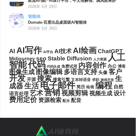
星流AI-国产AI设计平台，中文理解强、国风效果好
2026年 5月 29日
智能体
Dumate-百度出品桌面级AI智能体
2026年 5月 29日
AI写作
AI绘画
AI
AI技术
ChatGPT
AI平台
人工
seo
Stable Diffusion
Midjourney
人力资源
代码
智能
内容创作
办公
博客
免费试用
代码生成
图像编辑
多语言支持
客户
图像生成
头像
开发
搜索
生
开源
搜索引擎
文本转语音
求职
游戏开发
电子邮件
编程
生活
成器
自然
简历
绘画
营销
艺术
视频剪辑
设计
视频生成
语言处理
费用定价
资源检索
配音
配乐