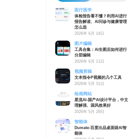
医疗医学
体检报告看不懂？利用AI进行
报告解读、AI问诊与健康管理
怎么选
2026年 6月 14日
图片编辑
工具合集：AI生图后如何进行
分层编辑
2026年 6月 11日
视频剪辑
文本指令P视频的几个工具
2026年 5月 31日
绘画网站
星流AI-国产AI设计平台，中文
理解强、国风效果好
2026年 5月 29日
智能体
Dumate-百度出品桌面级AI智
能体