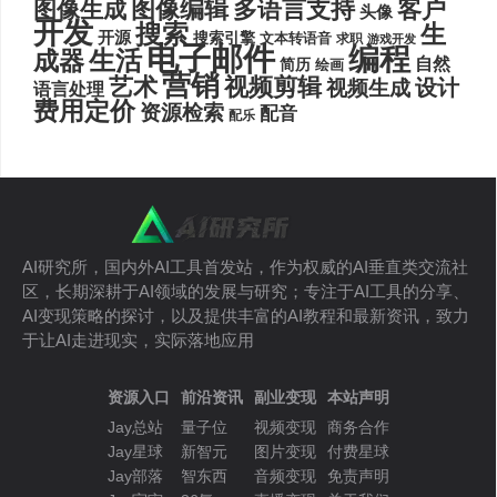
图像编辑
多语言支持
客户
图像生成
头像
开发
搜索
生
开源
搜索引擎
文本转语音
求职
游戏开发
电子邮件
编程
生活
成器
自然
简历
绘画
营销
艺术
视频剪辑
设计
视频生成
语言处理
费用定价
资源检索
配音
配乐
AI研究所，国内外AI工具首发站，作为权威的AI垂直类交流社
区，长期深耕于AI领域的发展与研究；专注于AI工具的分享、
AI变现策略的探讨，以及提供丰富的AI教程和最新资讯，致力
于让AI走进现实，实际落地应用
资源入口
前沿资讯
副业变现
本站声明
Jay总站
量子位
视频变现
商务合作
Jay星球
新智元
图片变现
付费星球
Jay部落
智东西
音频变现
免责声明