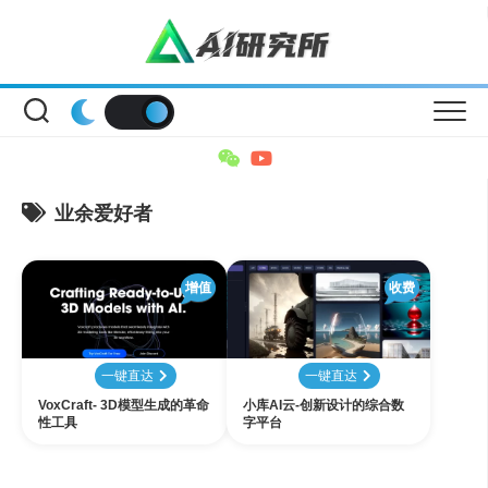
Skip
to
content
业余爱好者
增值
收费
一键直达
一键直达
VoxCraft- 3D模型生成的革命
小库AI云-创新设计的综合数
性工具
字平台