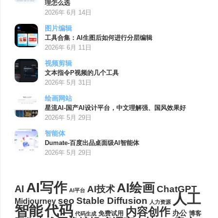
理怎么选
2026年 6月 14日
图片编辑
工具合集：AI生图后如何进行分层编辑
2026年 6月 11日
视频剪辑
文本指令P视频的几个工具
2026年 5月 31日
绘画网站
星流AI-国产AI设计平台，中文理解强、国风效果好
2026年 5月 29日
智能体
Dumate-百度出品桌面级AI智能体
2026年 5月 29日
AI写作
AI绘画
AI
AI技术
ChatGPT
AI平台
人工
seo
Stable Diffusion
Midjourney
人力资源
代码
智能
内容创作
办公
博客
免费试用
代码生成