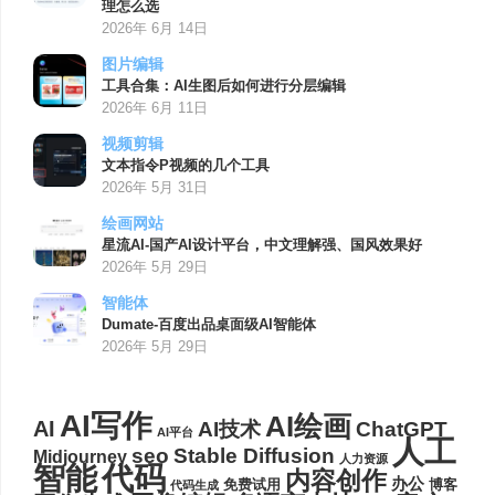
理怎么选
2026年 6月 14日
图片编辑
工具合集：AI生图后如何进行分层编辑
2026年 6月 11日
视频剪辑
文本指令P视频的几个工具
2026年 5月 31日
绘画网站
星流AI-国产AI设计平台，中文理解强、国风效果好
2026年 5月 29日
智能体
Dumate-百度出品桌面级AI智能体
2026年 5月 29日
AI写作
AI绘画
AI
AI技术
ChatGPT
AI平台
人工
seo
Stable Diffusion
Midjourney
人力资源
代码
智能
内容创作
办公
博客
免费试用
代码生成