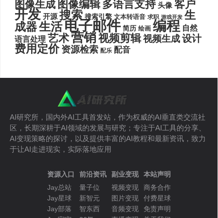
图像编辑
多语言支持
客户
图像生成
头像
开发
搜索
生
开源
搜索引擎
文本转语音
求职
游戏开发
电子邮件
编程
生活
成器
自然
简历
绘画
营销
艺术
视频剪辑
设计
视频生成
语言处理
费用定价
资源检索
配音
配乐
AI研究所，国内外AI工具首发站，作为权威的AI垂直类交流社
区，长期深耕于AI领域的发展与研究；专注于AI工具的分享、
AI变现策略的探讨，以及提供丰富的AI教程和最新资讯，致力
于让AI走进现实，实际落地应用
资源入口
前沿资讯
副业变现
本站声明
Jay总站
量子位
视频变现
商务合作
Jay星球
新智元
图片变现
付费星球
Jay部落
智东西
音频变现
免责声明