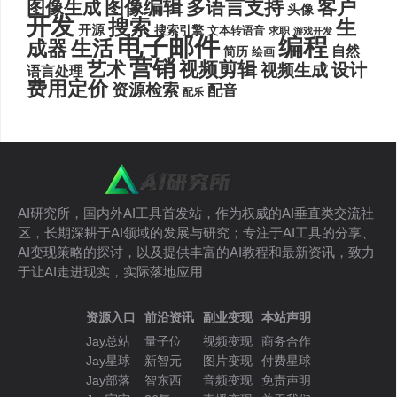
图像编辑
多语言支持
客户
图像生成
头像
开发
搜索
生
开源
搜索引擎
文本转语音
求职
游戏开发
电子邮件
编程
生活
成器
自然
简历
绘画
营销
艺术
视频剪辑
设计
视频生成
语言处理
费用定价
资源检索
配音
配乐
AI研究所，国内外AI工具首发站，作为权威的AI垂直类交流社
区，长期深耕于AI领域的发展与研究；专注于AI工具的分享、
AI变现策略的探讨，以及提供丰富的AI教程和最新资讯，致力
于让AI走进现实，实际落地应用
资源入口
前沿资讯
副业变现
本站声明
Jay总站
量子位
视频变现
商务合作
Jay星球
新智元
图片变现
付费星球
Jay部落
智东西
音频变现
免责声明