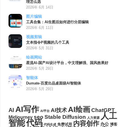
理怎么选
2026年 6月 14日
图片编辑
工具合集：AI生图后如何进行分层编辑
2026年 6月 11日
视频剪辑
文本指令P视频的几个工具
2026年 5月 31日
绘画网站
星流AI-国产AI设计平台，中文理解强、国风效果好
2026年 5月 29日
智能体
Dumate-百度出品桌面级AI智能体
2026年 5月 29日
AI写作
AI绘画
AI
AI技术
ChatGPT
AI平台
人工
seo
Stable Diffusion
Midjourney
人力资源
代码
智能
内容创作
办公
博客
免费试用
代码生成