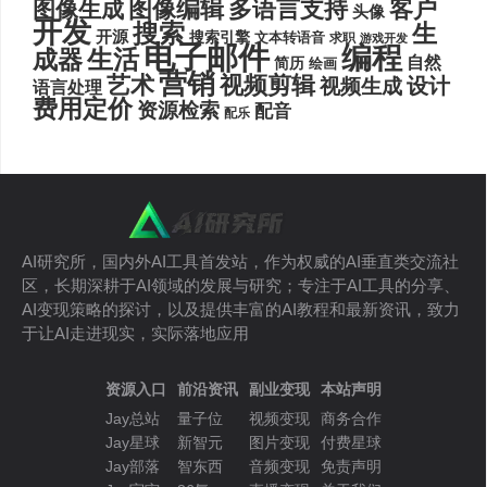
图像编辑
多语言支持
客户
图像生成
头像
开发
搜索
生
开源
搜索引擎
文本转语音
求职
游戏开发
电子邮件
编程
生活
成器
自然
简历
绘画
营销
艺术
视频剪辑
设计
视频生成
语言处理
费用定价
资源检索
配音
配乐
AI研究所，国内外AI工具首发站，作为权威的AI垂直类交流社
区，长期深耕于AI领域的发展与研究；专注于AI工具的分享、
AI变现策略的探讨，以及提供丰富的AI教程和最新资讯，致力
于让AI走进现实，实际落地应用
资源入口
前沿资讯
副业变现
本站声明
Jay总站
量子位
视频变现
商务合作
Jay星球
新智元
图片变现
付费星球
Jay部落
智东西
音频变现
免责声明