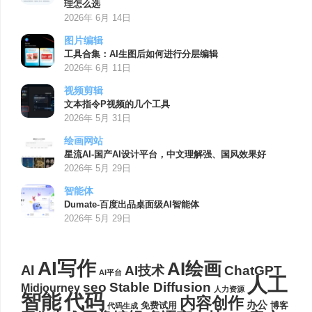
理怎么选
2026年 6月 14日
图片编辑
工具合集：AI生图后如何进行分层编辑
2026年 6月 11日
视频剪辑
文本指令P视频的几个工具
2026年 5月 31日
绘画网站
星流AI-国产AI设计平台，中文理解强、国风效果好
2026年 5月 29日
智能体
Dumate-百度出品桌面级AI智能体
2026年 5月 29日
AI写作
AI绘画
AI
AI技术
ChatGPT
AI平台
人工
seo
Stable Diffusion
Midjourney
人力资源
代码
智能
内容创作
办公
博客
免费试用
代码生成