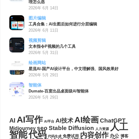
理怎么选
2026年 6月 14日
图片编辑
工具合集：AI生图后如何进行分层编辑
2026年 6月 11日
视频剪辑
文本指令P视频的几个工具
2026年 5月 31日
绘画网站
星流AI-国产AI设计平台，中文理解强、国风效果好
2026年 5月 29日
智能体
Dumate-百度出品桌面级AI智能体
2026年 5月 29日
AI写作
AI绘画
AI
AI技术
ChatGPT
AI平台
人工
seo
Stable Diffusion
Midjourney
人力资源
代码
智能
内容创作
办公
博客
免费试用
代码生成