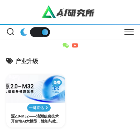
Skip
to
content
产业升级
免费
一键直达
源2.0-M32——浪潮信息技术
开创性AI大模型，性能与效率
的双重突破