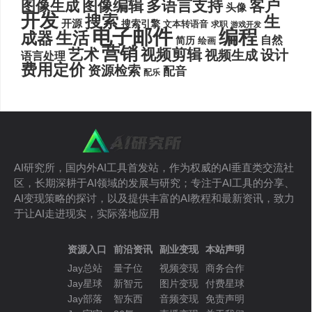
图像编辑
多语言支持
客户
图像生成
头像
开发
搜索
生
开源
搜索引擎
文本转语音
求职
游戏开发
电子邮件
编程
生活
成器
自然
简历
绘画
营销
艺术
视频剪辑
设计
视频生成
语言处理
费用定价
资源检索
配音
配乐
AI研究所，国内外AI工具首发站，作为权威的AI垂直类交流社
区，长期深耕于AI领域的发展与研究；专注于AI工具的分享、
AI变现策略的探讨，以及提供丰富的AI教程和最新资讯，致力
于让AI走进现实，实际落地应用
资源入口
前沿资讯
副业变现
本站声明
Jay总站
量子位
视频变现
商务合作
Jay星球
新智元
图片变现
付费星球
Jay部落
智东西
音频变现
免责声明