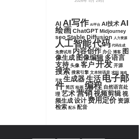
2026年 5月 29日
AI写作
AI
AI
AI技术
AI平台
绘画
ChatGPT
Midjourney
seo
Stable Diffusion
人力资源
代码
人工智能
代码生成
内容创作
图
办公
博客
免费试用
图像编辑
多语言
像生成
开发
支持
客户
头像
开源
搜索
搜索引擎
文本转语音
求职
游戏
电子邮
生活
生成器
开发
件
编程
自然语言处
简历
绘画
营销
艺术
视频剪辑
视
理
费用定价
设计
频生成
资源
检索
配音
配乐