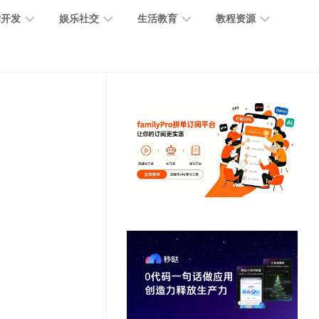
术开发
娱乐社交
生活教育
教程资源
大
媒
医
GPT
语
模
体
疗
教
言
型
创
医
程
模
作
学
型
开
MJ
放
媒
时
教
视
平
体
尚
程
觉
台
社
前
模
交
沿
型
SD
代
教
码
游
生
程
语
开
戏
活
音
发
辅
日
模
助
常
其
型