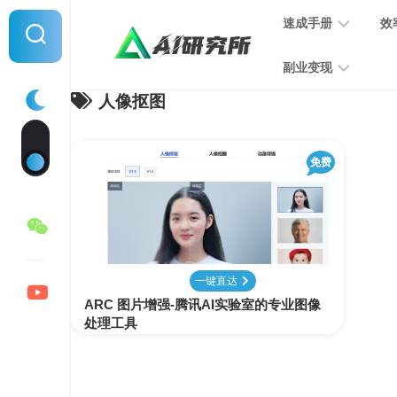
Skip
速成手册
效
to
content
副业变现
人像抠图
提
示
词
音
指
免费
频
南
变
现
MJ
学
写
习
文
一键直达
手
变
ARC 图片增强-腾讯AI实验室的专业图像
册
现
处理工具
SD
图
学
片
习