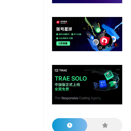
他
数
教
据
网
学
程
其
分
站
习
他
析
播
教
模
客
育
扩
型
展
资
源