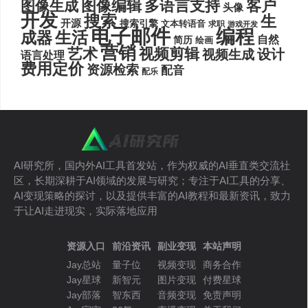
图像编辑
多语言支持
客户
图像生成
头像
开发
搜索
生
开源
搜索引擎
文本转语音
求职
游戏开发
电子邮件
编程
生活
成器
自然
简历
绘画
营销
艺术
视频剪辑
设计
视频生成
语言处理
费用定价
资源检索
配音
配乐
AI研究所，国内外AI工具首发站，作为权威的AI垂直类交流社
区，长期深耕于AI领域的发展与研究；专注于AI工具的分享、
AI变现策略的探讨，以及提供丰富的AI教程和最新资讯，致力
于让AI走进现实，实际落地应用
资源入口
前沿资讯
副业变现
本站声明
Jay总站
量子位
视频变现
商务合作
Jay星球
新智元
图片变现
付费星球
Jay部落
智东西
音频变现
免责声明