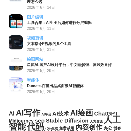
理怎么选
2026年 6月 14日
图片编辑
工具合集：AI生图后如何进行分层编辑
2026年 6月 11日
视频剪辑
文本指令P视频的几个工具
2026年 5月 31日
绘画网站
星流AI-国产AI设计平台，中文理解强、国风效果好
2026年 5月 29日
智能体
Dumate-百度出品桌面级AI智能体
2026年 5月 29日
AI写作
AI绘画
AI
AI技术
ChatGPT
AI平台
人工
seo
Stable Diffusion
Midjourney
人力资源
代码
智能
内容创作
办公
博客
免费试用
代码生成