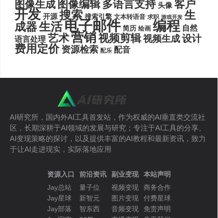
图像编辑
多语言支持
客户
图像生成
头像
开发
搜索
生
开源
搜索引擎
文本转语音
求职
游戏开发
电子邮件
编程
生活
成器
自然
简历
绘画
营销
艺术
视频剪辑
设计
视频生成
语言处理
费用定价
资源检索
配音
配乐
AI研究所，国内外AI工具首发站，作为权威的AI垂直类交流社
区，长期深耕于AI领域的发展与研究；专注于AI工具的分享、
AI变现策略的探讨，以及提供丰富的AI教程和最新资讯，致力
于让AI走进现实，实际落地应用
资源入口
前沿资讯
副业变现
本站声明
Jay总站
量子位
视频变现
商务合作
Jay星球
新智元
图片变现
付费星球
Jay部落
智东西
音频变现
免责声明