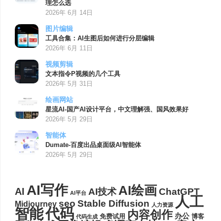
理怎么选
2026年 6月 14日
图片编辑
工具合集：AI生图后如何进行分层编辑
2026年 6月 11日
视频剪辑
文本指令P视频的几个工具
2026年 5月 31日
绘画网站
星流AI-国产AI设计平台，中文理解强、国风效果好
2026年 5月 29日
智能体
Dumate-百度出品桌面级AI智能体
2026年 5月 29日
AI写作
AI绘画
AI
AI技术
ChatGPT
AI平台
人工
seo
Stable Diffusion
Midjourney
人力资源
代码
智能
内容创作
办公
博客
免费试用
代码生成