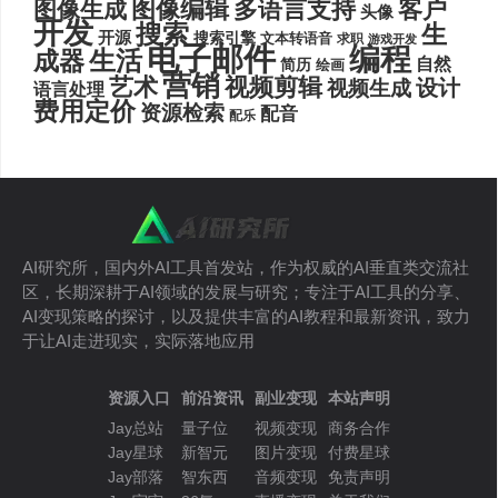
图像编辑
多语言支持
客户
图像生成
头像
开发
搜索
生
开源
搜索引擎
文本转语音
求职
游戏开发
电子邮件
编程
生活
成器
自然
简历
绘画
营销
艺术
视频剪辑
设计
视频生成
语言处理
费用定价
资源检索
配音
配乐
AI研究所，国内外AI工具首发站，作为权威的AI垂直类交流社
区，长期深耕于AI领域的发展与研究；专注于AI工具的分享、
AI变现策略的探讨，以及提供丰富的AI教程和最新资讯，致力
于让AI走进现实，实际落地应用
资源入口
前沿资讯
副业变现
本站声明
Jay总站
量子位
视频变现
商务合作
Jay星球
新智元
图片变现
付费星球
Jay部落
智东西
音频变现
免责声明