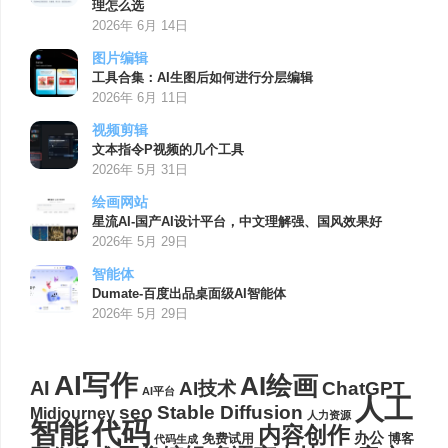
理怎么选
2026年 6月 14日
图片编辑
工具合集：AI生图后如何进行分层编辑
2026年 6月 11日
视频剪辑
文本指令P视频的几个工具
2026年 5月 31日
绘画网站
星流AI-国产AI设计平台，中文理解强、国风效果好
2026年 5月 29日
智能体
Dumate-百度出品桌面级AI智能体
2026年 5月 29日
AI写作
AI绘画
AI
AI技术
ChatGPT
AI平台
人工
seo
Stable Diffusion
Midjourney
人力资源
代码
智能
内容创作
办公
博客
免费试用
代码生成