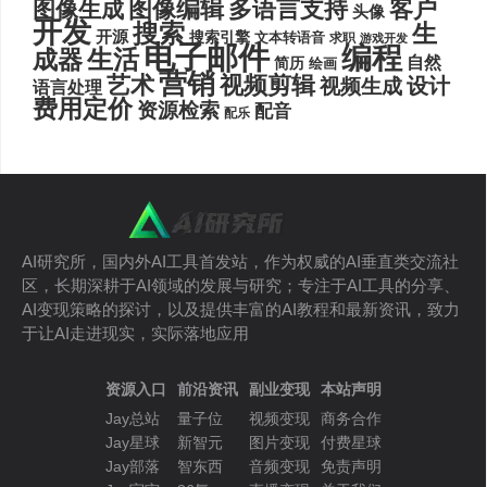
图像编辑
多语言支持
客户
图像生成
头像
开发
搜索
生
开源
搜索引擎
文本转语音
求职
游戏开发
电子邮件
编程
生活
成器
自然
简历
绘画
营销
艺术
视频剪辑
设计
视频生成
语言处理
费用定价
资源检索
配音
配乐
AI研究所，国内外AI工具首发站，作为权威的AI垂直类交流社
区，长期深耕于AI领域的发展与研究；专注于AI工具的分享、
AI变现策略的探讨，以及提供丰富的AI教程和最新资讯，致力
于让AI走进现实，实际落地应用
资源入口
前沿资讯
副业变现
本站声明
Jay总站
量子位
视频变现
商务合作
Jay星球
新智元
图片变现
付费星球
Jay部落
智东西
音频变现
免责声明