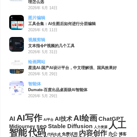
理怎么选
2026年 6月 14日
图片编辑
工具合集：AI生图后如何进行分层编辑
2026年 6月 11日
视频剪辑
文本指令P视频的几个工具
2026年 5月 31日
绘画网站
星流AI-国产AI设计平台，中文理解强、国风效果好
2026年 5月 29日
智能体
Dumate-百度出品桌面级AI智能体
2026年 5月 29日
AI写作
AI绘画
AI
AI技术
ChatGPT
AI平台
人工
seo
Stable Diffusion
Midjourney
人力资源
代码
智能
内容创作
办公
博客
免费试用
代码生成