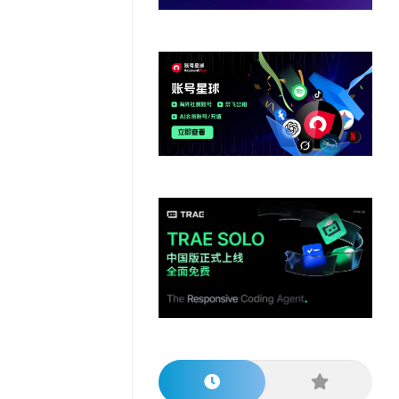
他
数
教
据
网
学
程
其
分
站
习
他
析
播
教
模
客
育
扩
型
展
资
源