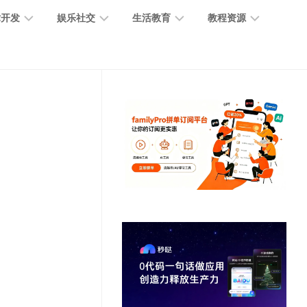
术开发
娱乐社交
生活教育
教程资源
大
媒
医
GPT
语
模
体
疗
教
言
型
创
医
程
模
作
学
型
开
MJ
放
媒
时
教
视
平
体
尚
程
觉
台
社
前
模
交
沿
型
SD
代
教
码
游
生
程
语
开
戏
活
音
发
辅
日
模
助
常
其
型