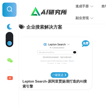
Skip
速成手册
效
to
content
副业变现
企业搜索解决方案
提
示
词
音
指
免费
频
南
变
现
MJ
学
写
习
文
一键直达
手
变
Lepton Search-原阿里贾扬清打造的AI搜
册
现
索引擎
SD
图
学
片
习