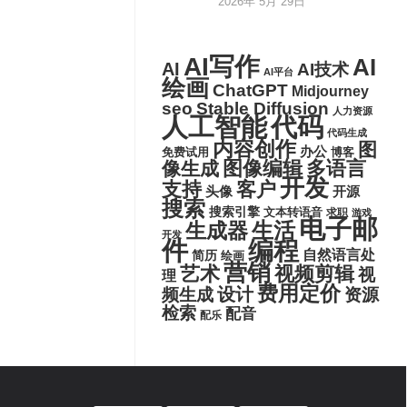
2026年 5月 29日
AI写作
AI
AI
AI技术
AI平台
绘画
ChatGPT
Midjourney
seo
Stable Diffusion
人力资源
代码
人工智能
代码生成
内容创作
图
办公
博客
免费试用
图像编辑
多语言
像生成
开发
支持
客户
头像
开源
搜索
搜索引擎
文本转语音
求职
游戏
电子邮
生活
生成器
开发
件
编程
自然语言处
简历
绘画
营销
艺术
视频剪辑
视
理
费用定价
设计
频生成
资源
检索
配音
配乐