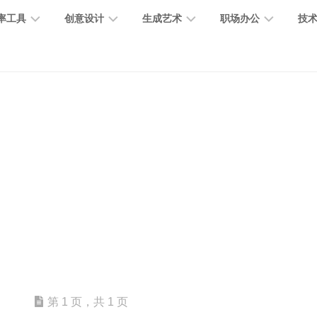
率工具
创意设计
生成艺术
职场办公
技
图
图
图
营
图
AI
营
像
片
像
销
片
提
销
处
编
生
宣
编
示
工
理
辑
成
传
辑
词
具
文
图
视
办
图
智
绘
数
PPT
本
标
频
公
像
能
画
字
制
处
设
生
助
修
对
网
人
作
理
计
成
手
复
话
站
电
思
智
字
音
客
抠
小
文
模
商
维
能
体
乐
户
图
说
档
型
作
导
总
设
生
服
消
创
总
社
图
图
第 1 页，共 1 页
结
计
成
务
除
作
结
区