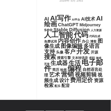
2026年 5月 29日
AI写作
AI
AI
AI技术
AI平台
绘画
ChatGPT
Midjourney
seo
Stable Diffusion
人力资源
代码
人工智能
代码生成
内容创作
图
办公
博客
免费试用
图像编辑
多语言
像生成
开发
支持
客户
头像
开源
搜索
搜索引擎
文本转语音
求职
游戏
电子邮
生活
生成器
开发
件
编程
自然语言处
简历
绘画
营销
艺术
视频剪辑
视
理
费用定价
设计
频生成
资源
检索
配音
配乐