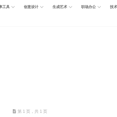
率工具
创意设计
生成艺术
职场办公
技
图
图
图
营
图
AI
营
像
片
像
销
片
提
销
处
编
生
宣
编
示
工
理
辑
成
传
辑
词
具
文
图
视
办
图
智
绘
数
PPT
本
标
频
公
像
能
画
字
制
处
设
生
助
修
对
网
人
作
理
计
成
手
复
话
站
电
思
智
字
音
客
抠
小
文
模
商
维
能
体
乐
户
图
说
档
型
作
导
总
设
生
服
消
创
总
社
图
图
第 1 页，共 1 页
结
计
成
务
除
作
结
区