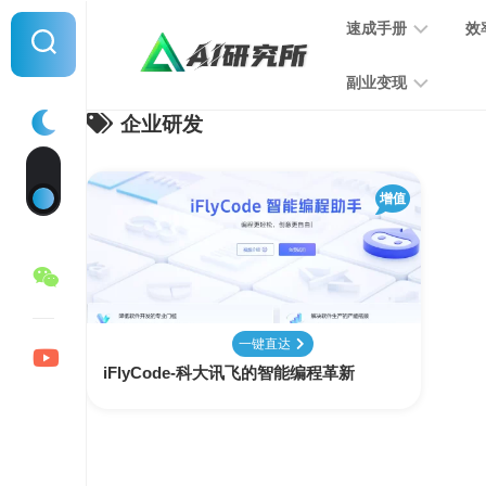
Skip
速成手册
效
to
content
副业变现
企业研发
提
示
词
音
指
增值
频
南
变
现
MJ
学
写
习
文
一键直达
手
变
iFlyCode-科大讯飞的智能编程革新
册
现
SD
图
学
片
习