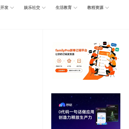
术开发
娱乐社交
生活教育
教程资源
大
媒
医
GPT
语
模
体
疗
教
言
型
创
医
程
模
作
学
型
开
MJ
放
媒
时
教
视
平
体
尚
程
觉
台
社
前
模
交
沿
型
SD
代
教
码
游
生
程
语
开
戏
活
音
发
辅
日
模
助
常
其
型