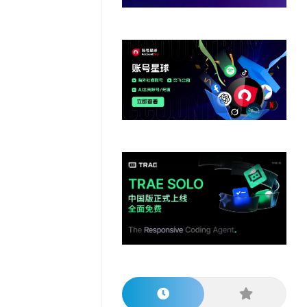
他
数
教
据
网
学
程
其
分
站
习
他
析
播
教
模
客
育
扩
型
展
资
源