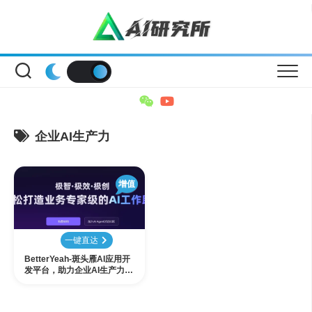
Skip
to
content
企业AI生产力
增值
一键直达
BetterYeah-斑头雁AI应用开
发平台，助力企业AI生产力革
命