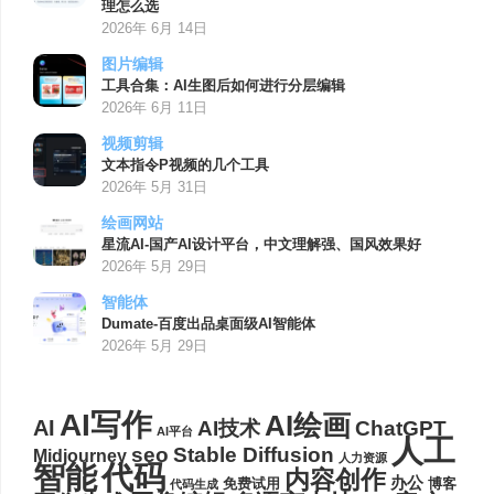
理怎么选
2026年 6月 14日
图片编辑
工具合集：AI生图后如何进行分层编辑
2026年 6月 11日
视频剪辑
文本指令P视频的几个工具
2026年 5月 31日
绘画网站
星流AI-国产AI设计平台，中文理解强、国风效果好
2026年 5月 29日
智能体
Dumate-百度出品桌面级AI智能体
2026年 5月 29日
AI写作
AI绘画
AI
AI技术
ChatGPT
AI平台
人工
seo
Stable Diffusion
Midjourney
人力资源
代码
智能
内容创作
办公
博客
免费试用
代码生成