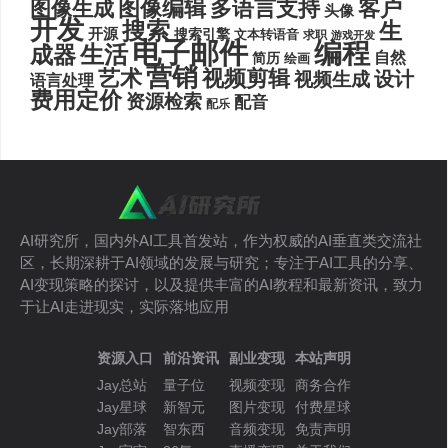
图像编辑
多语言支持
客户
图像生成
头像
开发
搜索
生
开源
搜索引擎
文本转语音
求职
游戏开发
电子邮件
编程
生活
成器
自然
简历
绘画
营销
艺术
视频剪辑
设计
视频生成
语言处理
费用定价
资源检索
配音
配乐
AI研究所，国内外AI工具首发站，作为权威的AI垂直类交流社
区，长期深耕于AI领域的发展与研究；专注于AI工具的分享、
AI变现策略的探讨，以及提供丰富的AI教程和最新资讯，致力
于让AI走进现实，实际落地应用
资源入口
前沿资讯
副业变现
本站声明
Jay总站
量子位
视频变现
商务合作
Jay星球
新智元
图片变现
付费星球
Jay部落
智东西
音频变现
免责声明