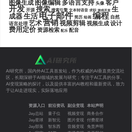
图像编辑
多语言支持
客户
图像生成
头像
开发
搜索
生
开源
搜索引擎
文本转语音
求职
游戏开发
电子邮件
编程
生活
成器
自然
简历
绘画
营销
艺术
视频剪辑
设计
视频生成
语言处理
费用定价
资源检索
配音
配乐
AI研究所，国内外AI工具首发站，作为权威的AI垂直类交流社
区，长期深耕于AI领域的发展与研究；专注于AI工具的分享、
AI变现策略的探讨，以及提供丰富的AI教程和最新资讯，致力
于让AI走进现实，实际落地应用
资源入口
前沿资讯
副业变现
本站声明
Jay总站
量子位
视频变现
商务合作
Jay星球
新智元
图片变现
付费星球
Jay部落
智东西
音频变现
免责声明