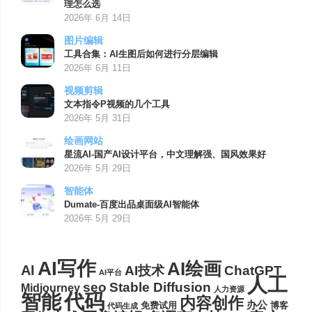
理怎么选
2026年 6月 14日
图片编辑
工具合集：AI生图后如何进行分层编辑
2026年 6月 11日
视频剪辑
文本指令P视频的几个工具
2026年 5月 31日
绘画网站
星流AI-国产AI设计平台，中文理解强、国风效果好
2026年 5月 29日
智能体
Dumate-百度出品桌面级AI智能体
2026年 5月 29日
AI写作
AI绘画
AI
AI技术
ChatGPT
AI平台
人工
seo
Stable Diffusion
Midjourney
人力资源
代码
智能
内容创作
办公
博客
免费试用
代码生成