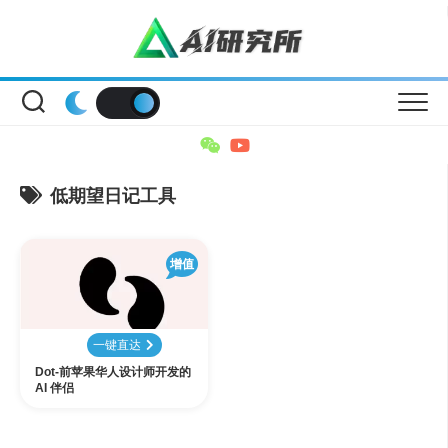
Skip
to
content
低期望日记工具
增值
一键直达
Dot-前苹果华人设计师开发的
AI 伴侣