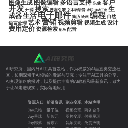
图像编辑
多语言支持
客户
图像生成
头像
开发
搜索
生
开源
搜索引擎
文本转语音
求职
游戏开发
电子邮件
编程
生活
成器
自然
简历
绘画
营销
艺术
视频剪辑
设计
视频生成
语言处理
费用定价
资源检索
配音
配乐
AI研究所，国内外AI工具首发站，作为权威的AI垂直类交流社
区，长期深耕于AI领域的发展与研究；专注于AI工具的分享、
AI变现策略的探讨，以及提供丰富的AI教程和最新资讯，致力
于让AI走进现实，实际落地应用
资源入口
前沿资讯
副业变现
本站声明
Jay总站
量子位
视频变现
商务合作
Jay星球
新智元
图片变现
付费星球
Jay部落
智东西
音频变现
免责声明