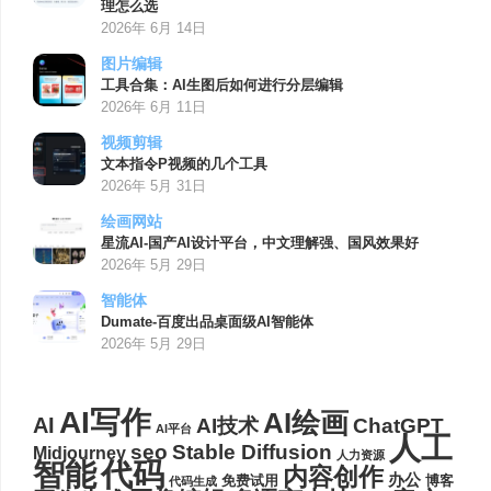
理怎么选
2026年 6月 14日
图片编辑
工具合集：AI生图后如何进行分层编辑
2026年 6月 11日
视频剪辑
文本指令P视频的几个工具
2026年 5月 31日
绘画网站
星流AI-国产AI设计平台，中文理解强、国风效果好
2026年 5月 29日
智能体
Dumate-百度出品桌面级AI智能体
2026年 5月 29日
AI写作
AI绘画
AI
AI技术
ChatGPT
AI平台
人工
seo
Stable Diffusion
Midjourney
人力资源
代码
智能
内容创作
办公
博客
免费试用
代码生成