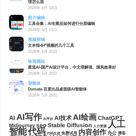
理怎么选
2026年 6月 14日
图片编辑
工具合集：AI生图后如何进行分层编辑
2026年 6月 11日
视频剪辑
文本指令P视频的几个工具
2026年 5月 31日
绘画网站
星流AI-国产AI设计平台，中文理解强、国风效果好
2026年 5月 29日
智能体
Dumate-百度出品桌面级AI智能体
2026年 5月 29日
AI写作
AI绘画
AI
AI技术
ChatGPT
AI平台
人工
seo
Stable Diffusion
Midjourney
人力资源
代码
智能
内容创作
办公
博客
免费试用
代码生成