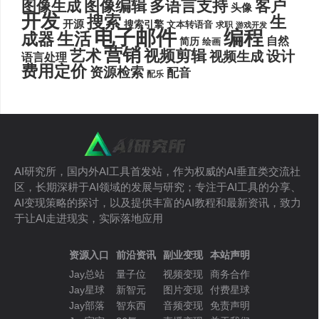
图像编辑
多语言支持
客户
图像生成
头像
开发
搜索
生
开源
搜索引擎
文本转语音
求职
游戏开发
电子邮件
编程
生活
成器
自然
简历
绘画
营销
艺术
视频剪辑
设计
视频生成
语言处理
费用定价
资源检索
配音
配乐
AI研究所，国内外AI工具首发站，作为权威的AI垂直类交流社
区，长期深耕于AI领域的发展与研究；专注于AI工具的分享、
AI变现策略的探讨，以及提供丰富的AI教程和最新资讯，致力
于让AI走进现实，实际落地应用
资源入口
前沿资讯
副业变现
本站声明
Jay总站
量子位
视频变现
商务合作
Jay星球
新智元
图片变现
付费星球
Jay部落
智东西
音频变现
免责声明