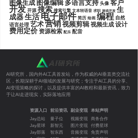
图像编辑
多语言支持
客户
图像生成
头像
开发
搜索
生
开源
搜索引擎
文本转语音
求职
游戏开发
电子邮件
编程
生活
成器
自然
简历
绘画
营销
艺术
视频剪辑
设计
视频生成
语言处理
费用定价
资源检索
配音
配乐
AI研究所，国内外AI工具首发站，作为权威的AI垂直类交流社
区，长期深耕于AI领域的发展与研究；专注于AI工具的分享、
AI变现策略的探讨，以及提供丰富的AI教程和最新资讯，致力
于让AI走进现实，实际落地应用
资源入口
前沿资讯
副业变现
本站声明
Jay总站
量子位
视频变现
商务合作
Jay星球
新智元
图片变现
付费星球
Jay部落
智东西
音频变现
免责声明