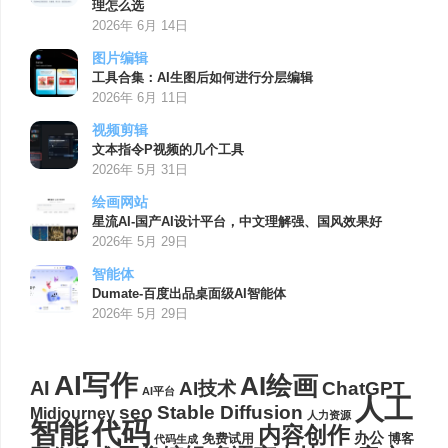
理怎么选
2026年 6月 14日
图片编辑
工具合集：AI生图后如何进行分层编辑
2026年 6月 11日
视频剪辑
文本指令P视频的几个工具
2026年 5月 31日
绘画网站
星流AI-国产AI设计平台，中文理解强、国风效果好
2026年 5月 29日
智能体
Dumate-百度出品桌面级AI智能体
2026年 5月 29日
AI写作
AI绘画
AI
AI技术
ChatGPT
AI平台
人工
seo
Stable Diffusion
Midjourney
人力资源
代码
智能
内容创作
办公
博客
免费试用
代码生成