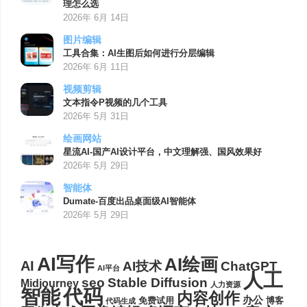
理怎么选
2026年 6月 14日
图片编辑
工具合集：AI生图后如何进行分层编辑
2026年 6月 11日
视频剪辑
文本指令P视频的几个工具
2026年 5月 31日
绘画网站
星流AI-国产AI设计平台，中文理解强、国风效果好
2026年 5月 29日
智能体
Dumate-百度出品桌面级AI智能体
2026年 5月 29日
AI写作
AI绘画
AI
AI技术
ChatGPT
AI平台
人工
seo
Stable Diffusion
Midjourney
人力资源
代码
智能
内容创作
办公
博客
免费试用
代码生成