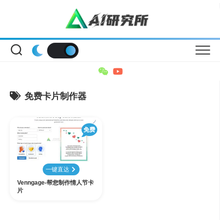
Skip
to
content
免费卡片制作器
免费
一键直达
Venngage-帮您制作情人节卡
片