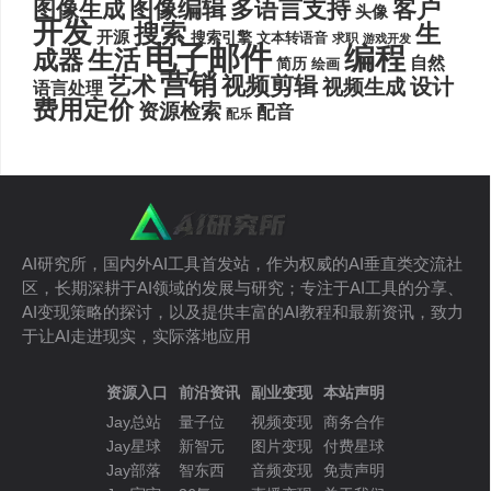
图像编辑
多语言支持
客户
图像生成
头像
开发
搜索
生
开源
搜索引擎
文本转语音
求职
游戏开发
电子邮件
编程
生活
成器
自然
简历
绘画
营销
艺术
视频剪辑
设计
视频生成
语言处理
费用定价
资源检索
配音
配乐
AI研究所，国内外AI工具首发站，作为权威的AI垂直类交流社
区，长期深耕于AI领域的发展与研究；专注于AI工具的分享、
AI变现策略的探讨，以及提供丰富的AI教程和最新资讯，致力
于让AI走进现实，实际落地应用
资源入口
前沿资讯
副业变现
本站声明
Jay总站
量子位
视频变现
商务合作
Jay星球
新智元
图片变现
付费星球
Jay部落
智东西
音频变现
免责声明