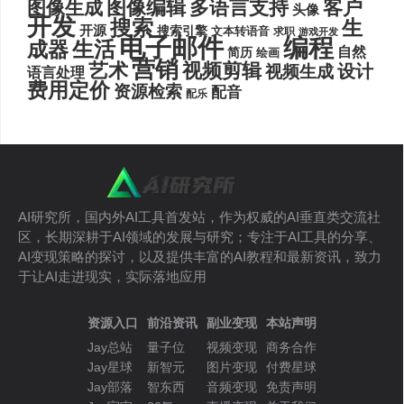
图像编辑
多语言支持
客户
图像生成
头像
开发
搜索
生
开源
搜索引擎
文本转语音
求职
游戏开发
电子邮件
编程
生活
成器
自然
简历
绘画
营销
艺术
视频剪辑
设计
视频生成
语言处理
费用定价
资源检索
配音
配乐
AI研究所，国内外AI工具首发站，作为权威的AI垂直类交流社
区，长期深耕于AI领域的发展与研究；专注于AI工具的分享、
AI变现策略的探讨，以及提供丰富的AI教程和最新资讯，致力
于让AI走进现实，实际落地应用
资源入口
前沿资讯
副业变现
本站声明
Jay总站
量子位
视频变现
商务合作
Jay星球
新智元
图片变现
付费星球
Jay部落
智东西
音频变现
免责声明