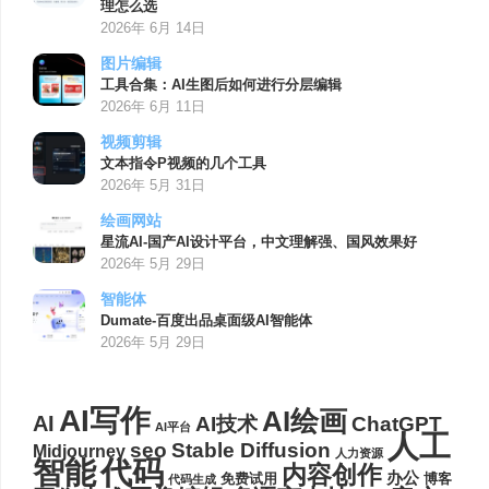
理怎么选
2026年 6月 14日
图片编辑
工具合集：AI生图后如何进行分层编辑
2026年 6月 11日
视频剪辑
文本指令P视频的几个工具
2026年 5月 31日
绘画网站
星流AI-国产AI设计平台，中文理解强、国风效果好
2026年 5月 29日
智能体
Dumate-百度出品桌面级AI智能体
2026年 5月 29日
AI写作
AI绘画
AI
AI技术
ChatGPT
AI平台
人工
seo
Stable Diffusion
Midjourney
人力资源
代码
智能
内容创作
办公
博客
免费试用
代码生成