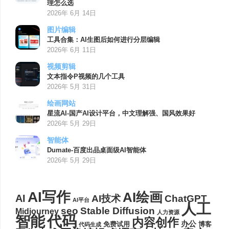
理怎么选
2026年 6月 14日
图片编辑
工具合集：AI生图后如何进行分层编辑
2026年 6月 11日
视频剪辑
文本指令P视频的几个工具
2026年 5月 31日
绘画网站
星流AI-国产AI设计平台，中文理解强、国风效果好
2026年 5月 29日
智能体
Dumate-百度出品桌面级AI智能体
2026年 5月 29日
AI写作
AI绘画
AI
AI技术
ChatGPT
AI平台
人工
seo
Stable Diffusion
Midjourney
人力资源
代码
智能
内容创作
办公
博客
免费试用
代码生成