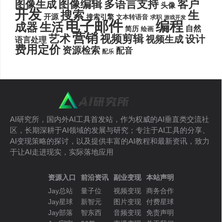
图像编辑
多语言支持
客户
图像生成
头像
开发
搜索
生
开源
搜索引擎
文本转语音
求职
游戏开发
电子邮件
编程
生活
成器
自然
简历
绘画
营销
艺术
视频剪辑
设计
视频生成
语言处理
费用定价
资源检索
配音
配乐
AI研究所，国内外AI工具首发站，作为权威的AI垂直类交流社
区，长期深耕于AI领域的发展与研究；专注于AI工具的分享、
AI变现策略的探讨，以及提供丰富的AI教程和最新资讯，致力
于让AI走进现实，实际落地应用
资源入口
前沿资讯
副业变现
本站声明
Jay总站
量子位
视频变现
商务合作
Jay星球
新智元
图片变现
付费星球
Jay部落
智东西
音频变现
免责声明