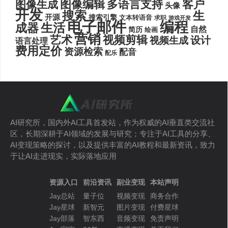
图像编辑
多语言支持
客户
图像生成
头像
开发
搜索
生
开源
搜索引擎
文本转语音
求职
游戏开发
电子邮件
编程
生活
成器
自然
简历
绘画
营销
艺术
视频剪辑
设计
视频生成
语言处理
费用定价
资源检索
配音
配乐
AI研究所，国内外AI工具首发站，作为权威的AI垂直类交流社
区，长期深耕于AI领域的发展与研究；专注于AI工具的分享、
AI变现策略的探讨，以及提供丰富的AI教程和最新资讯，致力
于让AI走进现实，实际落地应用
资源入口
前沿资讯
副业变现
本站声明
Jay总站
量子位
视频变现
商务合作
Jay星球
新智元
图片变现
付费星球
Jay部落
智东西
音频变现
免责声明