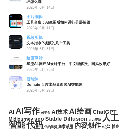
理怎么选
2026年 6月 14日
图片编辑
工具合集：AI生图后如何进行分层编辑
2026年 6月 11日
视频剪辑
文本指令P视频的几个工具
2026年 5月 31日
绘画网站
星流AI-国产AI设计平台，中文理解强、国风效果好
2026年 5月 29日
智能体
Dumate-百度出品桌面级AI智能体
2026年 5月 29日
AI写作
AI绘画
AI
AI技术
ChatGPT
AI平台
人工
seo
Stable Diffusion
Midjourney
人力资源
代码
智能
内容创作
办公
博客
免费试用
代码生成