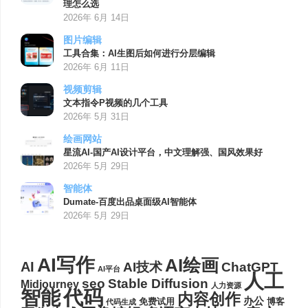
理怎么选
2026年 6月 14日
图片编辑
工具合集：AI生图后如何进行分层编辑
2026年 6月 11日
视频剪辑
文本指令P视频的几个工具
2026年 5月 31日
绘画网站
星流AI-国产AI设计平台，中文理解强、国风效果好
2026年 5月 29日
智能体
Dumate-百度出品桌面级AI智能体
2026年 5月 29日
AI写作
AI绘画
AI
AI技术
ChatGPT
AI平台
人工
seo
Stable Diffusion
Midjourney
人力资源
代码
智能
内容创作
办公
博客
免费试用
代码生成