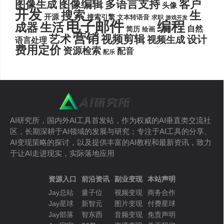
图像编辑
多语言支持
客户
图像生成
头像
开发
搜索
生
开源
搜索引擎
文本转语音
求职
游戏开发
电子邮件
编程
生活
成器
自然
简历
绘画
营销
艺术
视频剪辑
设计
视频生成
语言处理
费用定价
资源检索
配音
配乐
AI研究所，国内外AI工具首发站，作为权威的AI垂直类交流社
区，长期深耕于AI领域的发展与研究；专注于AI工具的分享、
AI变现策略的探讨，以及提供丰富的AI教程和最新资讯，致力
于让AI走进现实，实际落地应用
资源入口
前沿资讯
副业变现
本站声明
Jay总站
量子位
视频变现
商务合作
Jay星球
新智元
图片变现
付费星球
Jay部落
智东西
音频变现
免责声明