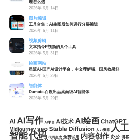
理怎么选
2026年 6月 14日
图片编辑
工具合集：AI生图后如何进行分层编辑
2026年 6月 11日
视频剪辑
文本指令P视频的几个工具
2026年 5月 31日
绘画网站
星流AI-国产AI设计平台，中文理解强、国风效果好
2026年 5月 29日
智能体
Dumate-百度出品桌面级AI智能体
2026年 5月 29日
AI写作
AI绘画
AI
AI技术
ChatGPT
AI平台
人工
seo
Stable Diffusion
Midjourney
人力资源
代码
智能
内容创作
办公
博客
免费试用
代码生成