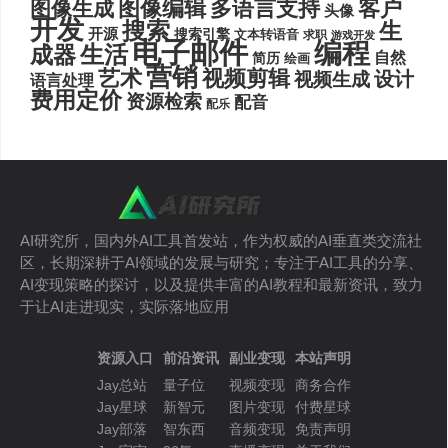
图像编辑
多语言支持
客户
图像生成
头像
开发
搜索
生
开源
搜索引擎
文本转语音
求职
游戏开发
电子邮件
编程
生活
成器
自然
简历
绘画
营销
艺术
视频剪辑
设计
视频生成
语言处理
费用定价
资源检索
配音
配乐
AI研究所，国内外AI工具首发站，作为权威的AI垂直类交流社
区，长期深耕于AI领域的发展与研究；专注于AI工具的分享、
AI变现策略的探讨，以及提供丰富的AI教程和最新资讯，致力
于让AI走进现实，实际落地应用
资源入口
前沿资讯
副业变现
本站声明
Jay总站
量子位
视频变现
商务合作
Jay星球
新智元
图片变现
付费星球
Jay部落
智东西
音频变现
免责声明