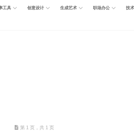
率工具
创意设计
生成艺术
职场办公
技
图
图
图
营
图
AI
营
像
片
像
销
片
提
销
处
编
生
宣
编
示
工
理
辑
成
传
辑
词
具
文
图
视
办
图
智
绘
数
PPT
本
标
频
公
像
能
画
字
制
处
设
生
助
修
对
网
人
作
理
计
成
手
复
话
站
电
思
智
字
音
客
抠
小
文
模
商
维
能
体
乐
户
图
说
档
型
作
导
总
设
生
服
消
创
总
社
图
图
第 1 页，共 1 页
结
计
成
务
除
作
结
区