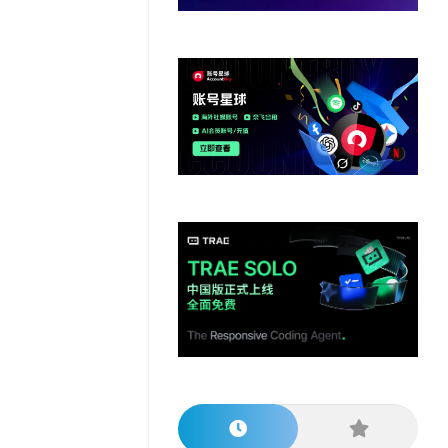
他
数
教
据
网
学
程
其
分
站
习
他
析
播
教
模
客
育
扩
型
展
资
源