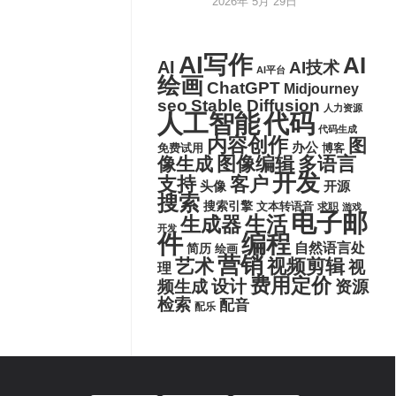
2026年 5月 29日
AI写作
AI
AI
AI技术
AI平台
绘画
ChatGPT
Midjourney
seo
Stable Diffusion
人力资源
代码
人工智能
代码生成
内容创作
图
办公
博客
免费试用
图像编辑
多语言
像生成
开发
支持
客户
头像
开源
搜索
搜索引擎
文本转语音
求职
游戏
电子邮
生活
生成器
开发
件
编程
自然语言处
简历
绘画
营销
艺术
视频剪辑
视
理
费用定价
设计
频生成
资源
检索
配音
配乐