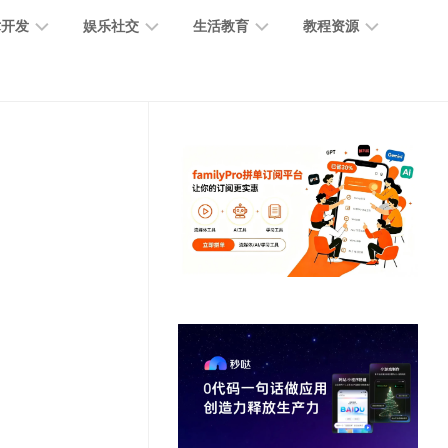
术开发
娱乐社交
生活教育
教程资源
大
媒
医
GPT
语
模
体
疗
教
言
型
创
医
程
模
作
学
型
开
MJ
放
媒
时
教
视
平
体
尚
程
觉
台
社
前
模
交
沿
型
SD
代
教
码
游
生
程
语
开
戏
活
音
发
辅
日
模
助
常
其
型