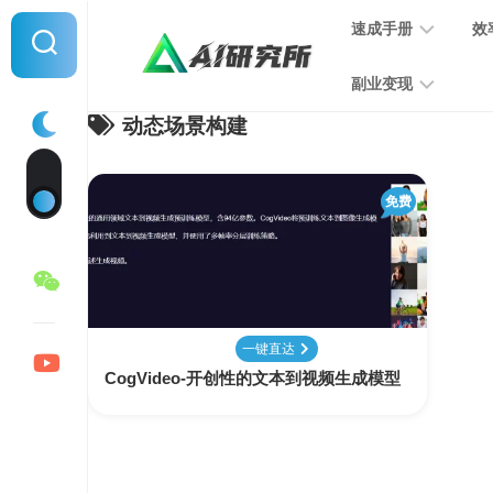
Skip
速成手册
效
to
content
副业变现
动态场景构建
提
示
词
音
指
免费
频
南
变
现
MJ
学
写
习
文
一键直达
手
变
CogVideo-开创性的文本到视频生成模型
册
现
SD
图
学
片
习