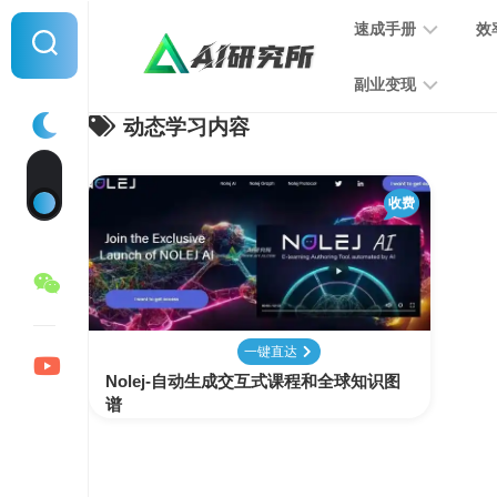
Skip
速成手册
效
to
content
副业变现
动态学习内容
提
示
词
音
指
收费
频
南
变
现
MJ
学
写
习
文
一键直达
手
变
Nolej-自动生成交互式课程和全球知识图
册
现
谱
SD
图
学
片
习