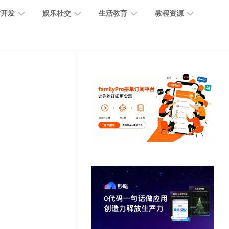
术开发
娱乐社交
生活教育
教程资源
大
媒
医
GPT
语
模
体
疗
教
言
型
创
医
程
模
作
学
型
开
MJ
放
媒
时
教
视
平
体
尚
程
觉
台
社
前
模
交
沿
型
SD
代
教
码
游
生
程
语
开
戏
活
音
发
辅
日
模
助
常
其
型