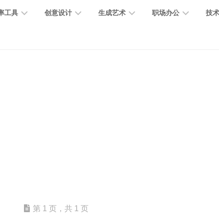
率工具
创意设计
生成艺术
职场办公
技
图
图
图
营
图
AI
营
像
片
像
销
片
提
销
处
编
生
宣
编
示
工
理
辑
成
传
辑
词
具
文
图
视
办
图
智
绘
数
PPT
本
标
频
公
像
能
画
字
制
处
设
生
助
修
对
网
人
作
理
计
成
手
复
话
站
电
思
智
字
音
客
抠
小
文
模
商
维
能
体
乐
户
图
说
档
型
作
导
总
设
生
服
消
创
总
社
图
图
第 1 页，共 1 页
结
计
成
务
除
作
结
区