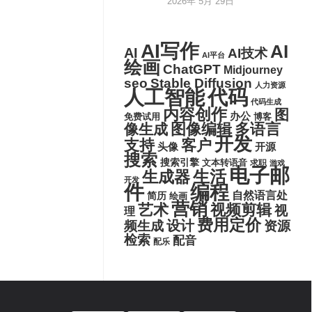
2026年 5月 29日
AI写作
AI
AI
AI技术
AI平台
绘画
ChatGPT
Midjourney
seo
Stable Diffusion
人力资源
代码
人工智能
代码生成
内容创作
图
办公
博客
免费试用
图像编辑
多语言
像生成
开发
支持
客户
头像
开源
搜索
搜索引擎
文本转语音
求职
游戏
电子邮
生活
生成器
开发
件
编程
自然语言处
简历
绘画
营销
艺术
视频剪辑
视
理
费用定价
设计
频生成
资源
检索
配音
配乐