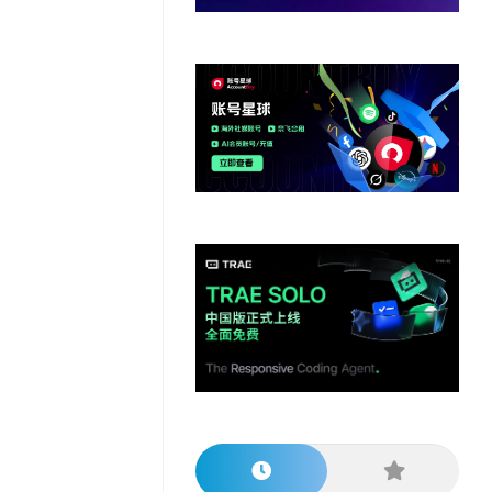
他
数
教
据
网
学
程
其
分
站
习
他
析
播
教
模
客
育
扩
型
展
资
源