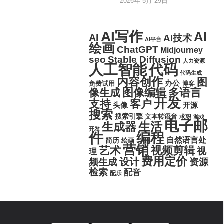
2026年 5月 29日
AI写作
AI
AI
AI技术
AI平台
绘画
ChatGPT
Midjourney
seo
Stable Diffusion
人力资源
代码
人工智能
代码生成
内容创作
图
办公
博客
免费试用
图像编辑
多语言
像生成
开发
支持
客户
头像
开源
搜索
搜索引擎
文本转语音
求职
游戏
电子邮
生活
生成器
开发
件
编程
自然语言处
简历
绘画
营销
艺术
视频剪辑
视
理
费用定价
设计
频生成
资源
检索
配音
配乐