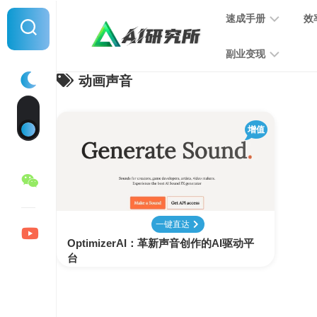
Skip
速成手册
效
to
content
副业变现
动画声音
提
示
词
音
指
增值
频
南
变
现
MJ
学
写
习
文
一键直达
手
变
OptimizerAI：革新声音创作的AI驱动平
册
现
台
SD
图
学
片
习