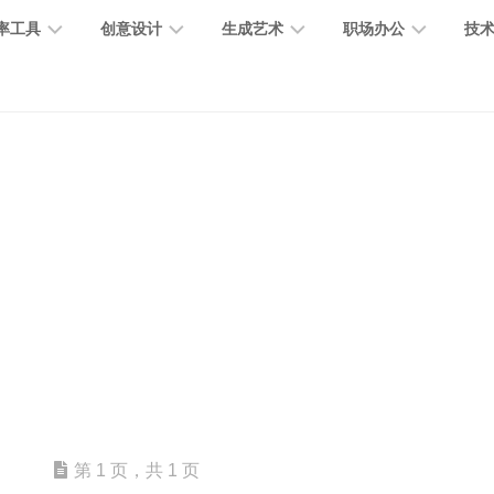
率工具
创意设计
生成艺术
职场办公
技
图
图
图
营
图
AI
营
像
片
像
销
片
提
销
处
编
生
宣
编
示
工
理
辑
成
传
辑
词
具
文
图
视
办
图
智
绘
数
PPT
本
标
频
公
像
能
画
字
制
处
设
生
助
修
对
网
人
作
理
计
成
手
复
话
站
电
思
智
字
音
客
抠
小
文
模
商
维
能
体
乐
户
图
说
档
型
作
导
总
设
生
服
消
创
总
社
图
图
第 1 页，共 1 页
结
计
成
务
除
作
结
区