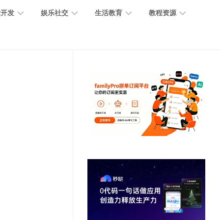
术开发
娱乐社交
生活教育
教程资源
大
媒
医
GPT
语
模
体
疗
教
言
型
创
医
程
模
作
学
型
开
MJ
放
媒
时
教
视
平
体
尚
程
觉
台
社
前
模
交
沿
型
SD
代
教
码
游
生
程
语
开
戏
活
音
发
辅
日
模
助
常
其
型