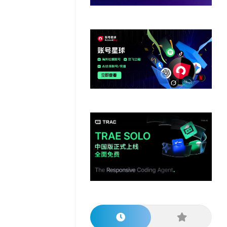
他
数
教
据
网
学
程
其
分
站
习
他
析
播
教
模
客
育
扩
型
展
资
源