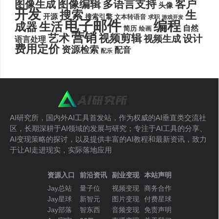
图像编辑
多语言支持
客户
图像生成
头像
开发
搜索
生
开源
搜索引擎
文本转语音
求职
游戏开发
电子邮件
编程
生活
成器
自然
简历
绘画
营销
艺术
视频剪辑
设计
视频生成
语言处理
费用定价
资源检索
配音
配乐
AI研究所，国内外AI工具首发站，作为权威的AI垂直类交流社
区，长期深耕于AI领域的发展与研究；专注于AI工具的分享、
AI变现策略的探讨，以及提供丰富的AI教程和最新资讯，致力
于让AI走进现实，实际落地应用
资源入口
前沿资讯
副业变现
本站声明
Jay总站
量子位
视频变现
商务合作
Jay星球
新智元
图片变现
付费星球
Jay部落
智东西
音频变现
免责声明