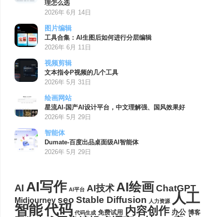
理怎么选
2026年 6月 14日
图片编辑
工具合集：AI生图后如何进行分层编辑
2026年 6月 11日
视频剪辑
文本指令P视频的几个工具
2026年 5月 31日
绘画网站
星流AI-国产AI设计平台，中文理解强、国风效果好
2026年 5月 29日
智能体
Dumate-百度出品桌面级AI智能体
2026年 5月 29日
AI写作
AI绘画
AI
AI技术
ChatGPT
AI平台
人工
seo
Stable Diffusion
Midjourney
人力资源
代码
智能
内容创作
办公
博客
免费试用
代码生成