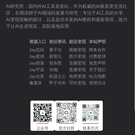
AI研究所，国内外AI工具首发站，作为权威的AI垂直类交流社
区，长期深耕于AI领域的发展与研究；专注于AI工具的分享、
AI变现策略的探讨，以及提供丰富的AI教程和最新资讯，致力
于让AI走进现实，实际落地应用
资源入口
前沿资讯
副业变现
本站声明
Jay总站
量子位
视频变现
商务合作
Jay星球
新智元
图片变现
付费星球
Jay部落
智东西
音频变现
免责声明
Jay宇宙
36氪
直播变现
关于我们
Jay仓库
机器之心
电商变现
站点地图
像素块
甲子光年
写作变现
管理办法
公众号
官方社群
联系方式