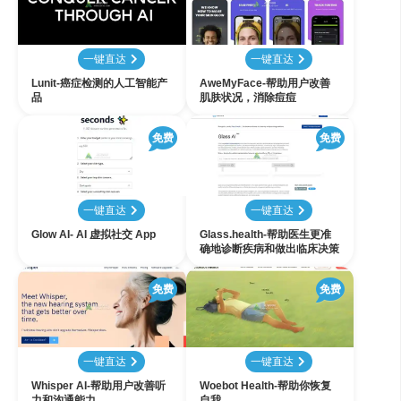
一键直达
一键直达
Lunit-癌症检测的人工智能产
AweMyFace-帮助用户改善
品
肌肤状况，消除痘痘
免费
免费
一键直达
一键直达
Glow AI- AI 虚拟社交 App
Glass.health-帮助医生更准
确地诊断疾病和做出临床决策
免费
免费
一键直达
一键直达
Whisper AI-帮助用户改善听
Woebot Health-帮助你恢复
力和沟通能力
自我