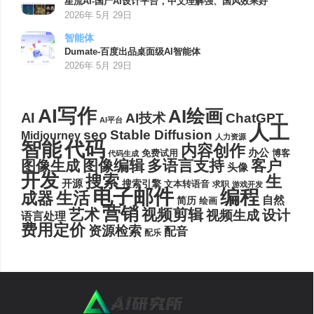
星流AI-国产AI设计平台，中文理解强、国风效果好
2026年 5月 29日
智能体
Dumate-百度出品桌面级AI智能体
2026年 5月 29日
AI写作
AI绘画
AI
AI技术
ChatGPT
AI平台
人工
seo
Stable Diffusion
Midjourney
人力资源
代码
智能
内容创作
办公
博客
免费试用
代码生成
图像编辑
多语言支持
客户
图像生成
头像
开发
搜索
生
开源
搜索引擎
文本转语音
求职
游戏开发
电子邮件
编程
生活
成器
自然
简历
绘画
营销
艺术
视频剪辑
设计
视频生成
语言处理
费用定价
资源检索
配音
配乐