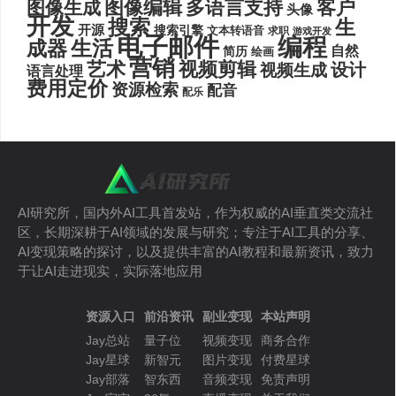
图像编辑
多语言支持
客户
图像生成
头像
开发
搜索
生
开源
搜索引擎
文本转语音
求职
游戏开发
电子邮件
编程
生活
成器
自然
简历
绘画
营销
艺术
视频剪辑
设计
视频生成
语言处理
费用定价
资源检索
配音
配乐
AI研究所，国内外AI工具首发站，作为权威的AI垂直类交流社
区，长期深耕于AI领域的发展与研究；专注于AI工具的分享、
AI变现策略的探讨，以及提供丰富的AI教程和最新资讯，致力
于让AI走进现实，实际落地应用
资源入口
前沿资讯
副业变现
本站声明
Jay总站
量子位
视频变现
商务合作
Jay星球
新智元
图片变现
付费星球
Jay部落
智东西
音频变现
免责声明