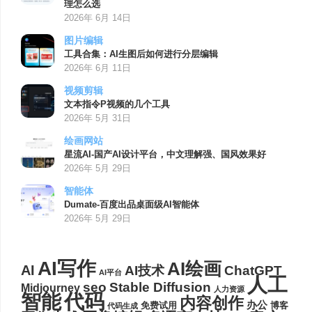
理怎么选
2026年 6月 14日
图片编辑
工具合集：AI生图后如何进行分层编辑
2026年 6月 11日
视频剪辑
文本指令P视频的几个工具
2026年 5月 31日
绘画网站
星流AI-国产AI设计平台，中文理解强、国风效果好
2026年 5月 29日
智能体
Dumate-百度出品桌面级AI智能体
2026年 5月 29日
AI写作
AI绘画
AI
AI技术
ChatGPT
AI平台
人工
seo
Stable Diffusion
Midjourney
人力资源
代码
智能
内容创作
办公
博客
免费试用
代码生成