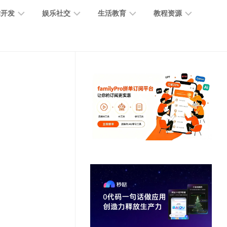
术开发
娱乐社交
生活教育
教程资源
大
媒
医
GPT
语
模
体
疗
教
言
型
创
医
程
模
作
学
型
开
MJ
放
媒
时
教
视
平
体
尚
程
觉
台
社
前
模
交
沿
型
SD
代
教
码
游
生
程
语
开
戏
活
音
发
辅
日
模
助
常
其
型