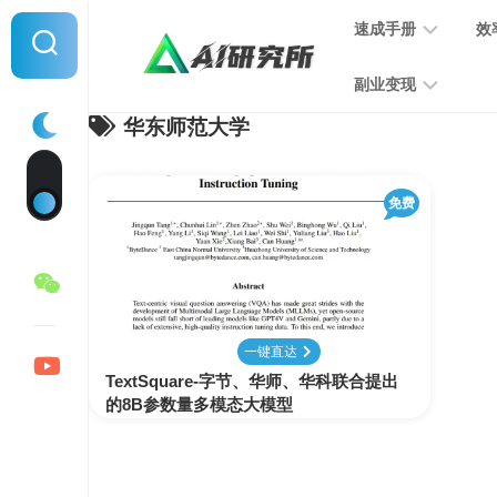
Skip
速成手册
效
to
content
副业变现
华东师范大学
提
示
词
音
指
免费
频
南
变
现
MJ
学
写
习
文
一键直达
手
变
TextSquare-字节、华师、华科联合提出
册
现
的8B参数量多模态大模型
SD
图
学
片
习