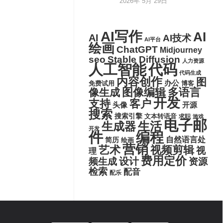
2026年 5月 29日
AI写作
AI
AI
AI技术
AI平台
绘画
ChatGPT
Midjourney
seo
Stable Diffusion
人力资源
代码
人工智能
代码生成
内容创作
图
办公
博客
免费试用
图像编辑
多语言
像生成
开发
支持
客户
头像
开源
搜索
搜索引擎
文本转语音
求职
游戏
电子邮
生活
生成器
开发
件
编程
自然语言处
简历
绘画
营销
艺术
视频剪辑
视
理
费用定价
设计
频生成
资源
检索
配音
配乐