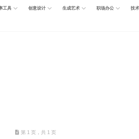
率工具
创意设计
生成艺术
职场办公
技
图
图
图
营
图
AI
营
像
片
像
销
片
提
销
处
编
生
宣
编
示
工
理
辑
成
传
辑
词
具
文
图
视
办
图
智
绘
数
PPT
本
标
频
公
像
能
画
字
制
处
设
生
助
修
对
网
人
作
理
计
成
手
复
话
站
电
思
智
字
音
客
抠
小
文
模
商
维
能
体
乐
户
图
说
档
型
作
导
总
设
生
服
消
创
总
社
图
图
第 1 页，共 1 页
结
计
成
务
除
作
结
区