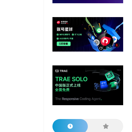
他
数
教
据
网
学
程
其
分
站
习
他
析
播
教
模
客
育
扩
型
展
资
源