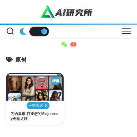
Skip
to
content
原创
增值
一键直达
咒语集市-打造您的Midjourne
y创意之旅