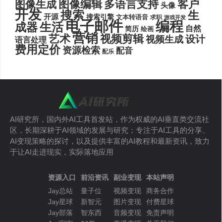
图像编辑
多语言支持
客户
图像生成
头像
开发
搜索
生
开源
搜索引擎
文本转语音
求职
游戏开发
电子邮件
编程
生活
成器
自然
简历
绘画
营销
艺术
视频剪辑
设计
视频生成
语言处理
费用定价
资源检索
配音
配乐
AI研究所，国内外AI工具首发站，作为权威的AI垂直类交流社
区，长期深耕于AI领域的发展与研究；专注于AI工具的分享、
AI变现策略的探讨，以及提供丰富的AI教程和最新资讯，致力
于让AI走进现实，实际落地应用
资源入口
前沿资讯
副业变现
本站声明
Jay总站
量子位
视频变现
商务合作
Jay星球
新智元
图片变现
付费星球
Jay部落
智东西
音频变现
免责声明