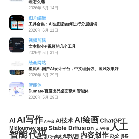
理怎么选
2026年 6月 14日
图片编辑
工具合集：AI生图后如何进行分层编辑
2026年 6月 11日
视频剪辑
文本指令P视频的几个工具
2026年 5月 31日
绘画网站
星流AI-国产AI设计平台，中文理解强、国风效果好
2026年 5月 29日
智能体
Dumate-百度出品桌面级AI智能体
2026年 5月 29日
AI写作
AI绘画
AI
AI技术
ChatGPT
AI平台
人工
seo
Stable Diffusion
Midjourney
人力资源
代码
智能
内容创作
办公
博客
免费试用
代码生成