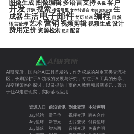
图像编辑
多语言支持
客户
图像生成
头像
开发
搜索
生
开源
搜索引擎
文本转语音
求职
游戏开发
电子邮件
编程
生活
成器
自然
简历
绘画
营销
艺术
视频剪辑
设计
视频生成
语言处理
费用定价
资源检索
配音
配乐
AI研究所，国内外AI工具首发站，作为权威的AI垂直类交流社
区，长期深耕于AI领域的发展与研究；专注于AI工具的分享、
AI变现策略的探讨，以及提供丰富的AI教程和最新资讯，致力
于让AI走进现实，实际落地应用
资源入口
前沿资讯
副业变现
本站声明
Jay总站
量子位
视频变现
商务合作
Jay星球
新智元
图片变现
付费星球
Jay部落
智东西
音频变现
免责声明