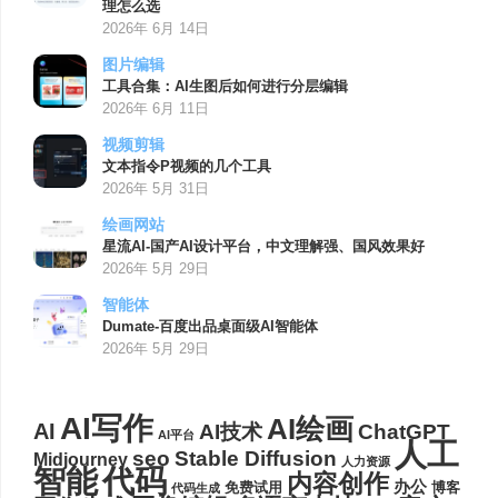
理怎么选
2026年 6月 14日
图片编辑
工具合集：AI生图后如何进行分层编辑
2026年 6月 11日
视频剪辑
文本指令P视频的几个工具
2026年 5月 31日
绘画网站
星流AI-国产AI设计平台，中文理解强、国风效果好
2026年 5月 29日
智能体
Dumate-百度出品桌面级AI智能体
2026年 5月 29日
AI写作
AI绘画
AI
AI技术
ChatGPT
AI平台
人工
seo
Stable Diffusion
Midjourney
人力资源
代码
智能
内容创作
办公
博客
免费试用
代码生成