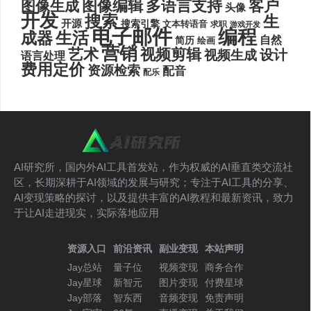
图像编辑
多语言支持
客户
图像生成
头像
开发
搜索
生
开源
搜索引擎
文本转语音
求职
游戏开发
电子邮件
编程
生活
成器
自然
简历
绘画
营销
艺术
视频剪辑
设计
视频生成
语言处理
费用定价
资源检索
配音
配乐
AI研究所，国内外AI工具首发站，作为权威的AI垂直类交流社
区，长期深耕于AI领域的发展与研究；专注于AI工具的分享、
AI变现策略的探讨，以及提供丰富的AI教程和最新资讯，致力
于让AI走进现实，实际落地应用
资源入口
前沿资讯
副业变现
本站声明
Jay总站
量子位
视频变现
商务合作
Jay星球
新智元
图片变现
付费星球
Jay部落
智东西
音频变现
免责声明