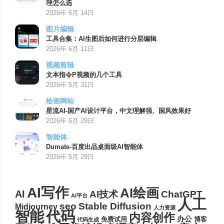
理怎么选
2026年 6月 14日
图片编辑
工具合集：AI生图后如何进行分层编辑
2026年 6月 11日
视频剪辑
文本指令P视频的几个工具
2026年 5月 31日
绘画网站
星流AI-国产AI设计平台，中文理解强、国风效果好
2026年 5月 29日
智能体
Dumate-百度出品桌面级AI智能体
2026年 5月 29日
AI写作
AI绘画
AI
AI技术
ChatGPT
AI平台
人工
seo
Stable Diffusion
Midjourney
人力资源
代码
智能
内容创作
办公
博客
免费试用
代码生成