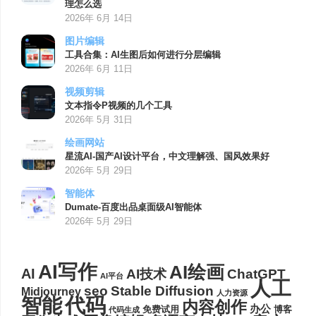
理怎么选
2026年 6月 14日
图片编辑
工具合集：AI生图后如何进行分层编辑
2026年 6月 11日
视频剪辑
文本指令P视频的几个工具
2026年 5月 31日
绘画网站
星流AI-国产AI设计平台，中文理解强、国风效果好
2026年 5月 29日
智能体
Dumate-百度出品桌面级AI智能体
2026年 5月 29日
AI写作
AI绘画
AI
AI技术
ChatGPT
AI平台
人工
seo
Stable Diffusion
Midjourney
人力资源
代码
智能
内容创作
办公
博客
免费试用
代码生成