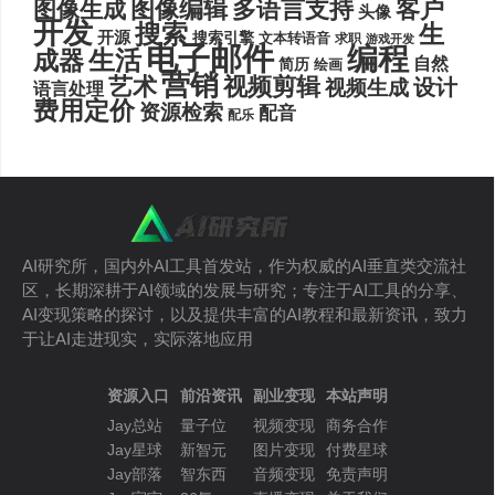
图像编辑
多语言支持
客户
图像生成
头像
开发
搜索
生
开源
搜索引擎
文本转语音
求职
游戏开发
电子邮件
编程
生活
成器
自然
简历
绘画
营销
艺术
视频剪辑
设计
视频生成
语言处理
费用定价
资源检索
配音
配乐
AI研究所，国内外AI工具首发站，作为权威的AI垂直类交流社
区，长期深耕于AI领域的发展与研究；专注于AI工具的分享、
AI变现策略的探讨，以及提供丰富的AI教程和最新资讯，致力
于让AI走进现实，实际落地应用
资源入口
前沿资讯
副业变现
本站声明
Jay总站
量子位
视频变现
商务合作
Jay星球
新智元
图片变现
付费星球
Jay部落
智东西
音频变现
免责声明