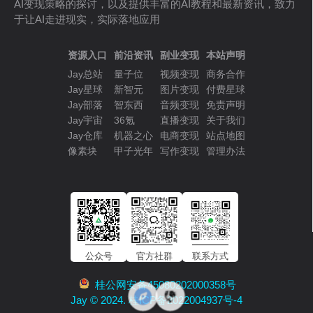
AI变现策略的探讨，以及提供丰富的AI教程和最新资讯，致力
于让AI走进现实，实际落地应用
资源入口
前沿资讯
副业变现
本站声明
Jay总站
量子位
视频变现
商务合作
Jay星球
新智元
图片变现
付费星球
Jay部落
智东西
音频变现
免责声明
Jay宇宙
36氪
直播变现
关于我们
Jay仓库
机器之心
电商变现
站点地图
像素块
甲子光年
写作变现
管理办法
公众号
官方社群
联系方式
桂公网安备45080202000358号
Jay © 2024. 桂ICP备2022004937号-4