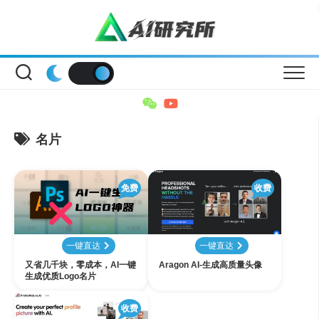
Skip
to
content
名片
免费
收费
一键直达
一键直达
又省几千块，零成本，AI一键
Aragon AI-生成高质量头像
生成优质Logo名片
收费