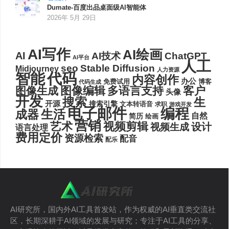
Dumate-百度出品桌面级AI智能体
2026年 5月 29日
AI写作
AI绘画
AI
AI技术
ChatGPT
AI平台
人工
seo
Stable Diffusion
Midjourney
人力资源
代码
智能
内容创作
办公
博客
免费试用
代码生成
图像编辑
多语言支持
客户
图像生成
头像
开发
搜索
生
开源
搜索引擎
文本转语音
求职
游戏开发
电子邮件
编程
生活
成器
自然
简历
绘画
营销
艺术
视频剪辑
设计
视频生成
语言处理
费用定价
资源检索
配音
配乐
AI研究所，国内外AI工具首发站，作为权威的AI垂直类交流社
区，长期深耕于AI领域的发展与研究；专注于AI工具的分享、