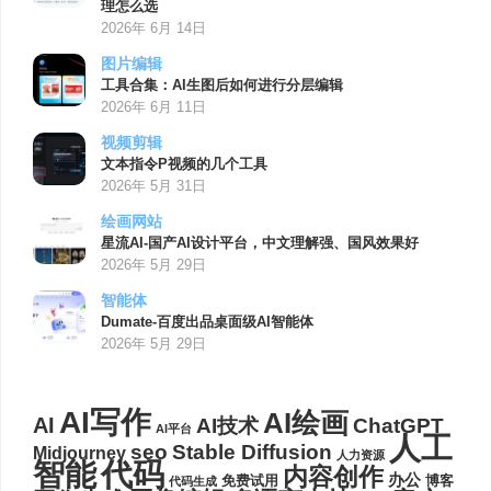
理怎么选
2026年 6月 14日
图片编辑
工具合集：AI生图后如何进行分层编辑
2026年 6月 11日
视频剪辑
文本指令P视频的几个工具
2026年 5月 31日
绘画网站
星流AI-国产AI设计平台，中文理解强、国风效果好
2026年 5月 29日
智能体
Dumate-百度出品桌面级AI智能体
2026年 5月 29日
AI写作
AI绘画
AI
AI技术
ChatGPT
AI平台
人工
seo
Stable Diffusion
Midjourney
人力资源
代码
智能
内容创作
办公
博客
免费试用
代码生成