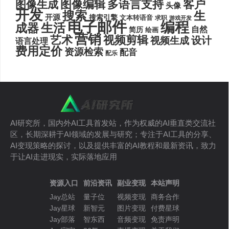
图像编辑
多语言支持
客户
图像生成
头像
开发
搜索
生
开源
搜索引擎
文本转语音
求职
游戏开发
电子邮件
编程
生活
成器
自然
简历
绘画
营销
艺术
视频剪辑
设计
视频生成
语言处理
费用定价
资源检索
配音
配乐
AI研究所，国内外AI工具首发站，作为权威的AI垂直类交流社
区，长期深耕于AI领域的发展与研究；专注于AI工具的分享、
AI变现策略的探讨，以及提供丰富的AI教程和最新资讯，致力
于让AI走进现实，实际落地应用
资源入口
前沿资讯
副业变现
本站声明
Jay总站
量子位
视频变现
商务合作
Jay星球
新智元
图片变现
付费星球
Jay部落
智东西
音频变现
免责声明