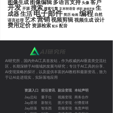
图像编辑
多语言支持
客户
图像生成
头像
开发
搜索
生
开源
搜索引擎
文本转语音
求职
游戏开发
电子邮件
编程
生活
成器
自然
简历
绘画
营销
艺术
视频剪辑
设计
视频生成
语言处理
费用定价
资源检索
配音
配乐
AI研究所，国内外AI工具首发站，作为权威的AI垂直类交流社
区，长期深耕于AI领域的发展与研究；专注于AI工具的分享、
AI变现策略的探讨，以及提供丰富的AI教程和最新资讯，致力
于让AI走进现实，实际落地应用
资源入口
前沿资讯
副业变现
本站声明
Jay总站
量子位
视频变现
商务合作
Jay星球
新智元
图片变现
付费星球
Jay部落
智东西
音频变现
免责声明