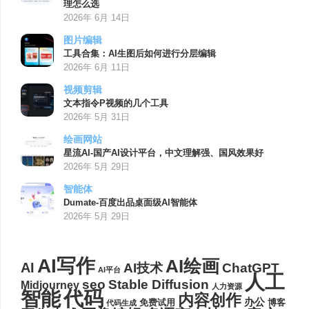
理怎么选
2026年 6月 14日
图片编辑
工具合集：AI生图后如何进行分层编辑
2026年 6月 11日
视频剪辑
文本指令P视频的几个工具
2026年 5月 31日
绘画网站
星流AI-国产AI设计平台，中文理解强、国风效果好
2026年 5月 29日
智能体
Dumate-百度出品桌面级AI智能体
2026年 5月 29日
AI写作
AI绘画
AI
AI技术
ChatGPT
AI平台
人工
seo
Stable Diffusion
Midjourney
人力资源
代码
智能
内容创作
办公
博客
免费试用
代码生成