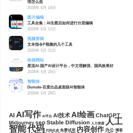
理怎么选
2026年 6月 14日
图片编辑
工具合集：AI生图后如何进行分层编辑
2026年 6月 11日
视频剪辑
文本指令P视频的几个工具
2026年 5月 31日
绘画网站
星流AI-国产AI设计平台，中文理解强、国风效果好
2026年 5月 29日
智能体
Dumate-百度出品桌面级AI智能体
2026年 5月 29日
AI写作
AI绘画
AI
AI技术
ChatGPT
AI平台
人工
seo
Stable Diffusion
Midjourney
人力资源
代码
智能
内容创作
办公
博客
免费试用
代码生成