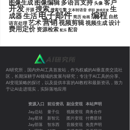
图像编辑
多语言支持
客户
图像生成
头像
开发
搜索
生
开源
搜索引擎
文本转语音
求职
游戏开发
电子邮件
编程
生活
成器
自然
简历
绘画
营销
艺术
视频剪辑
设计
视频生成
语言处理
费用定价
资源检索
配音
配乐
AI研究所，国内外AI工具首发站，作为权威的AI垂直类交流社
区，长期深耕于AI领域的发展与研究；专注于AI工具的分享、
AI变现策略的探讨，以及提供丰富的AI教程和最新资讯，致力
于让AI走进现实，实际落地应用
资源入口
前沿资讯
副业变现
本站声明
Jay总站
量子位
视频变现
商务合作
Jay星球
新智元
图片变现
付费星球
Jay部落
智东西
音频变现
免责声明