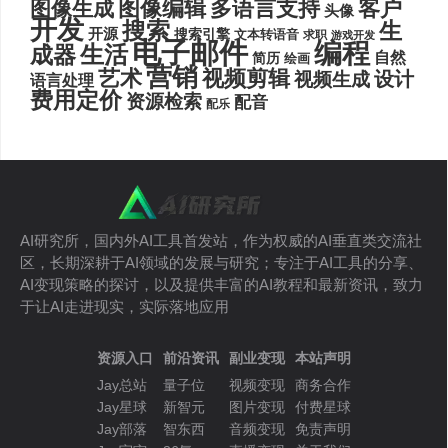
图像编辑
多语言支持
客户
图像生成
头像
开发
搜索
生
开源
搜索引擎
文本转语音
求职
游戏开发
电子邮件
编程
生活
成器
自然
简历
绘画
营销
艺术
视频剪辑
设计
视频生成
语言处理
费用定价
资源检索
配音
配乐
AI研究所，国内外AI工具首发站，作为权威的AI垂直类交流社
区，长期深耕于AI领域的发展与研究；专注于AI工具的分享、
AI变现策略的探讨，以及提供丰富的AI教程和最新资讯，致力
于让AI走进现实，实际落地应用
资源入口
前沿资讯
副业变现
本站声明
Jay总站
量子位
视频变现
商务合作
Jay星球
新智元
图片变现
付费星球
Jay部落
智东西
音频变现
免责声明