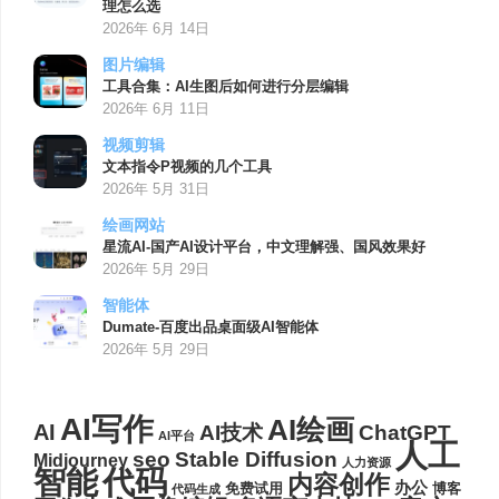
理怎么选
2026年 6月 14日
图片编辑
工具合集：AI生图后如何进行分层编辑
2026年 6月 11日
视频剪辑
文本指令P视频的几个工具
2026年 5月 31日
绘画网站
星流AI-国产AI设计平台，中文理解强、国风效果好
2026年 5月 29日
智能体
Dumate-百度出品桌面级AI智能体
2026年 5月 29日
AI写作
AI绘画
AI
AI技术
ChatGPT
AI平台
人工
seo
Stable Diffusion
Midjourney
人力资源
代码
智能
内容创作
办公
博客
免费试用
代码生成