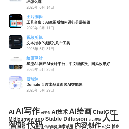
理怎么选
2026年 6月 14日
图片编辑
工具合集：AI生图后如何进行分层编辑
2026年 6月 11日
视频剪辑
文本指令P视频的几个工具
2026年 5月 31日
绘画网站
星流AI-国产AI设计平台，中文理解强、国风效果好
2026年 5月 29日
智能体
Dumate-百度出品桌面级AI智能体
2026年 5月 29日
AI写作
AI绘画
AI
AI技术
ChatGPT
AI平台
人工
seo
Stable Diffusion
Midjourney
人力资源
代码
智能
内容创作
办公
博客
免费试用
代码生成