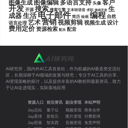
图像编辑
多语言支持
客户
图像生成
头像
开发
搜索
生
开源
搜索引擎
文本转语音
求职
游戏开发
电子邮件
编程
生活
成器
自然
简历
绘画
营销
艺术
视频剪辑
设计
视频生成
语言处理
费用定价
资源检索
配音
配乐
AI研究所，国内外AI工具首发站，作为权威的AI垂直类交流社
区，长期深耕于AI领域的发展与研究；专注于AI工具的分享、
AI变现策略的探讨，以及提供丰富的AI教程和最新资讯，致力
于让AI走进现实，实际落地应用
资源入口
前沿资讯
副业变现
本站声明
Jay总站
量子位
视频变现
商务合作
Jay星球
新智元
图片变现
付费星球
Jay部落
智东西
音频变现
免责声明