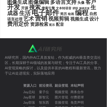
图像编辑
多语言支持
客户
图像生成
头像
开发
搜索
生
开源
搜索引擎
文本转语音
求职
游戏开发
电子邮件
编程
生活
成器
自然
简历
绘画
营销
艺术
视频剪辑
设计
视频生成
语言处理
费用定价
资源检索
配音
配乐
AI研究所，国内外AI工具首发站，作为权威的AI垂直类交流社
区，长期深耕于AI领域的发展与研究；专注于AI工具的分享、
AI变现策略的探讨，以及提供丰富的AI教程和最新资讯，致力
于让AI走进现实，实际落地应用
资源入口
前沿资讯
副业变现
本站声明
Jay总站
量子位
视频变现
商务合作
Jay星球
新智元
图片变现
付费星球
Jay部落
智东西
音频变现
免责声明