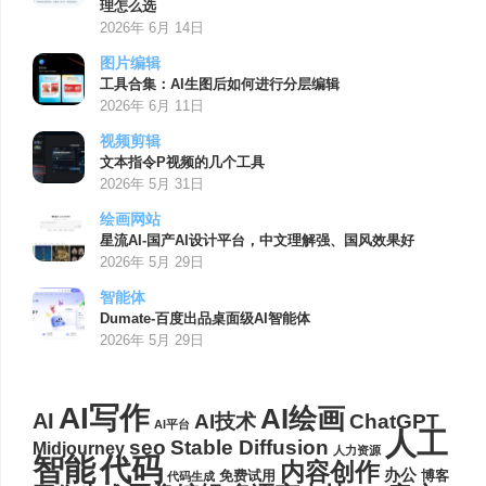
理怎么选
2026年 6月 14日
图片编辑
工具合集：AI生图后如何进行分层编辑
2026年 6月 11日
视频剪辑
文本指令P视频的几个工具
2026年 5月 31日
绘画网站
星流AI-国产AI设计平台，中文理解强、国风效果好
2026年 5月 29日
智能体
Dumate-百度出品桌面级AI智能体
2026年 5月 29日
AI写作
AI绘画
AI
AI技术
ChatGPT
AI平台
人工
seo
Stable Diffusion
Midjourney
人力资源
代码
智能
内容创作
办公
博客
免费试用
代码生成