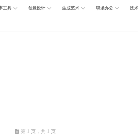
率工具
创意设计
生成艺术
职场办公
技
图
图
图
营
图
AI
营
像
片
像
销
片
提
销
处
编
生
宣
编
示
工
理
辑
成
传
辑
词
具
文
图
视
办
图
智
绘
数
PPT
本
标
频
公
像
能
画
字
制
处
设
生
助
修
对
网
人
作
理
计
成
手
复
话
站
电
思
智
字
音
客
抠
小
文
模
商
维
能
体
乐
户
图
说
档
型
作
导
总
设
生
服
消
创
总
社
图
图
第 1 页，共 1 页
结
计
成
务
除
作
结
区