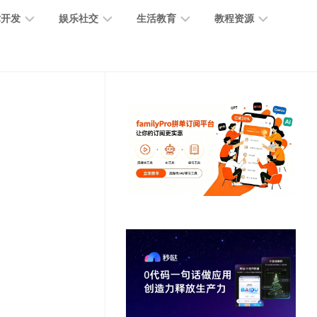
术开发
娱乐社交
生活教育
教程资源
大
媒
医
GPT
语
模
体
疗
教
言
型
创
医
程
模
作
学
型
开
MJ
放
媒
时
教
视
平
体
尚
程
觉
台
社
前
模
交
沿
型
SD
代
教
码
游
生
程
语
开
戏
活
音
发
辅
日
模
助
常
其
型