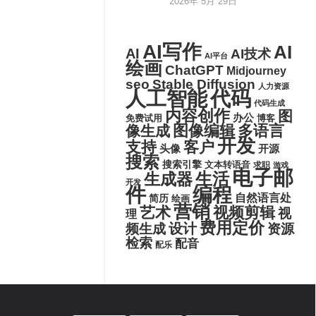
2026年 5月 29日
AI写作
AI
AI
AI技术
AI平台
绘画
ChatGPT
Midjourney
seo
Stable Diffusion
人力资源
代码
人工智能
代码生成
内容创作
图
办公
博客
免费试用
图像编辑
多语言
像生成
开发
支持
客户
头像
开源
搜索
搜索引擎
文本转语音
求职
游戏
电子邮
生活
生成器
开发
件
编程
自然语言处
简历
绘画
营销
艺术
视频剪辑
视
理
费用定价
设计
频生成
资源
检索
配音
配乐