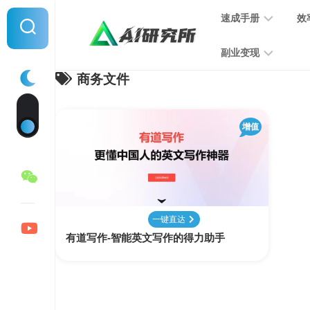
Skip
速成手册
效
to
content
副业变现
商务文件
提
示
词
音
指
增值
频
南
变
现
MJ
学
写
习
文
一键直达
手
变
有道写作-智能英文写作的得力助手
册
现
SD
图
学
片
习