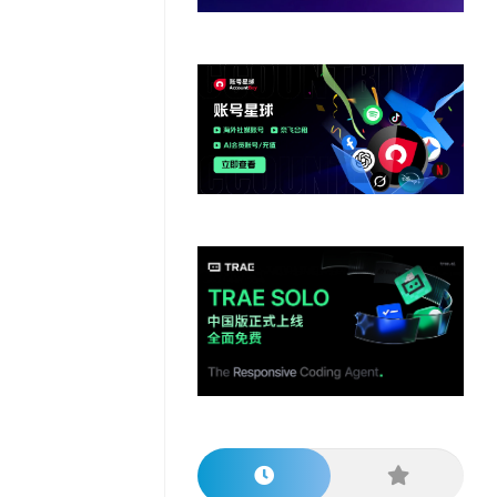
他
数
教
据
网
学
程
其
分
站
习
他
析
播
教
模
客
育
扩
型
展
资
源