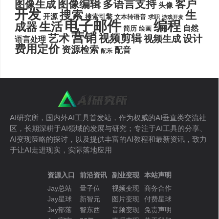
图像编辑
多语言支持
客户
图像生成
头像
开发
搜索
生
开源
搜索引擎
文本转语音
求职
游戏开发
电子邮件
编程
生活
成器
自然
简历
绘画
营销
艺术
视频剪辑
设计
视频生成
语言处理
费用定价
资源检索
配音
配乐
AI研究所，国内外AI工具首发站，作为权威的AI垂直类交流社
区，长期深耕于AI领域的发展与研究；专注于AI工具的分享、
AI变现策略的探讨，以及提供丰富的AI教程和最新资讯，致力
于让AI走进现实，实际落地应用
资源入口
前沿资讯
副业变现
本站声明
Jay总站
量子位
视频变现
商务合作
Jay星球
新智元
图片变现
付费星球
Jay部落
智东西
音频变现
免责声明