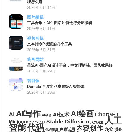
理怎么选
2026年 6月 14日
图片编辑
工具合集：AI生图后如何进行分层编辑
2026年 6月 11日
视频剪辑
文本指令P视频的几个工具
2026年 5月 31日
绘画网站
星流AI-国产AI设计平台，中文理解强、国风效果好
2026年 5月 29日
智能体
Dumate-百度出品桌面级AI智能体
2026年 5月 29日
AI写作
AI绘画
AI
AI技术
ChatGPT
AI平台
人工
seo
Stable Diffusion
Midjourney
人力资源
代码
智能
内容创作
办公
博客
免费试用
代码生成