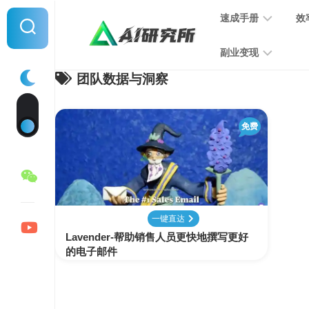
Skip
速成手册
效
to
content
副业变现
团队数据与洞察
提
示
词
音
指
免费
频
南
变
现
MJ
学
写
习
文
一键直达
手
变
Lavender-帮助销售人员更快地撰写更好
册
现
的电子邮件
SD
图
学
片
习