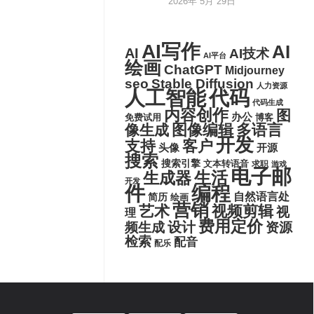
2026年 5月 29日
AI写作
AI
AI
AI技术
AI平台
绘画
ChatGPT
Midjourney
seo
Stable Diffusion
人力资源
代码
人工智能
代码生成
内容创作
图
办公
博客
免费试用
图像编辑
多语言
像生成
开发
支持
客户
头像
开源
搜索
搜索引擎
文本转语音
求职
游戏
电子邮
生活
生成器
开发
件
编程
自然语言处
简历
绘画
营销
艺术
视频剪辑
视
理
费用定价
设计
频生成
资源
检索
配音
配乐