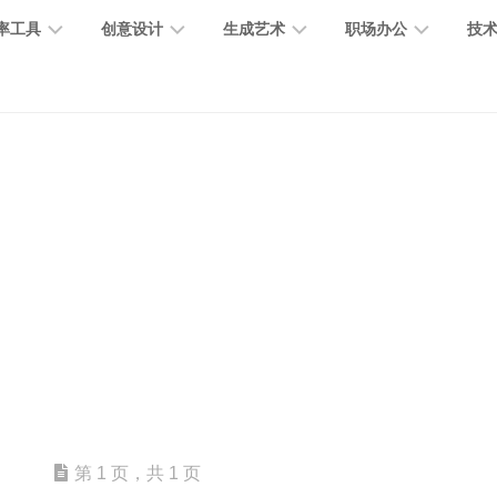
率工具
创意设计
生成艺术
职场办公
技
图
图
图
营
图
AI
营
像
片
像
销
片
提
销
处
编
生
宣
编
示
工
理
辑
成
传
辑
词
具
文
图
视
办
图
智
绘
数
PPT
本
标
频
公
像
能
画
字
制
处
设
生
助
修
对
网
人
作
理
计
成
手
复
话
站
电
思
智
字
音
客
抠
小
文
模
商
维
能
体
乐
户
图
说
档
型
作
导
总
设
生
服
消
创
总
社
图
图
第 1 页，共 1 页
结
计
成
务
除
作
结
区