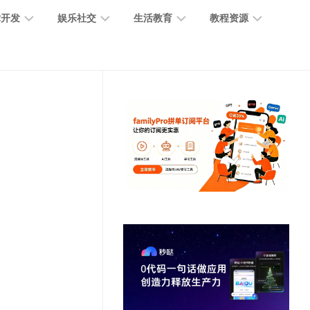
术开发
娱乐社交
生活教育
教程资源
大
媒
医
GPT
语
模
体
疗
教
言
型
创
医
程
模
作
学
型
开
MJ
放
媒
时
教
视
平
体
尚
程
觉
台
社
前
模
交
沿
型
SD
代
教
码
游
生
程
语
开
戏
活
音
发
辅
日
模
助
常
其
型