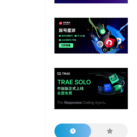
他
数
教
据
网
学
程
其
分
站
习
他
析
播
教
模
客
育
扩
型
展
资
源