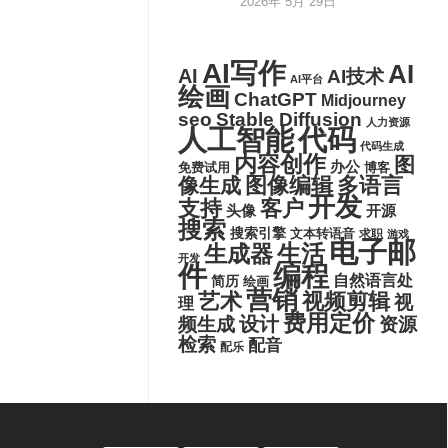
2026年 5月 29日
AI写作
AI
AI
AI技术
AI平台
绘画
ChatGPT
Midjourney
seo
Stable Diffusion
人力资源
代码
人工智能
代码生成
内容创作
图
办公
博客
免费试用
图像编辑
多语言
像生成
开发
支持
客户
头像
开源
搜索
搜索引擎
文本转语音
求职
游戏
电子邮
生活
生成器
开发
件
编程
自然语言处
简历
绘画
营销
艺术
视频剪辑
视
理
费用定价
设计
频生成
资源
检索
配音
配乐