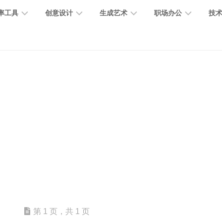
率工具
创意设计
生成艺术
职场办公
技
图
图
图
营
图
AI
营
像
片
像
销
片
提
销
处
编
生
宣
编
示
工
理
辑
成
传
辑
词
具
文
图
视
办
图
智
绘
数
PPT
本
标
频
公
像
能
画
字
制
处
设
生
助
修
对
网
人
作
理
计
成
手
复
话
站
电
思
智
字
音
客
抠
小
文
模
商
维
能
体
乐
户
图
说
档
型
作
导
总
设
生
服
消
创
总
社
图
图
第 1 页，共 1 页
结
计
成
务
除
作
结
区