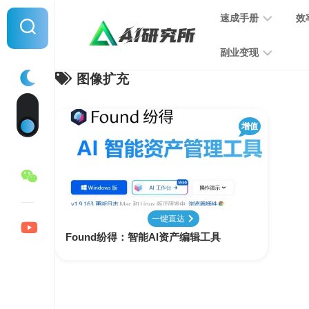
Skip
速成手册
效
to
content
副业变现
图像扩充
提
示
词
音
指
增值
频
南
变
现
MJ
学
写
习
文
一键直达
手
变
Found纷得：智能AI资产编辑工具
册
现
SD
图
学
片
习