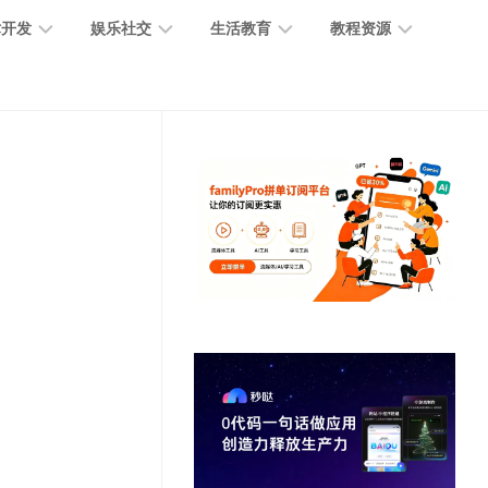
术开发
娱乐社交
生活教育
教程资源
大
媒
医
GPT
语
模
体
疗
教
言
型
创
医
程
模
作
学
型
开
MJ
放
媒
时
教
视
平
体
尚
程
觉
台
社
前
模
交
沿
型
SD
代
教
码
游
生
程
语
开
戏
活
音
发
辅
日
模
助
常
其
型