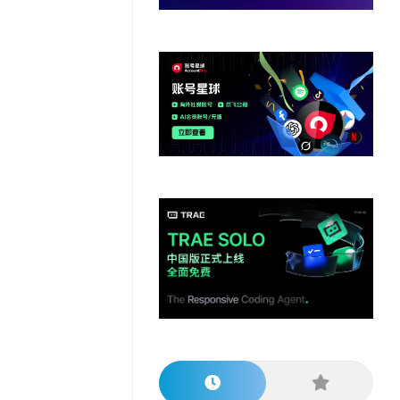
他
数
教
据
网
学
程
其
分
站
习
他
析
播
教
模
客
育
扩
型
展
资
源